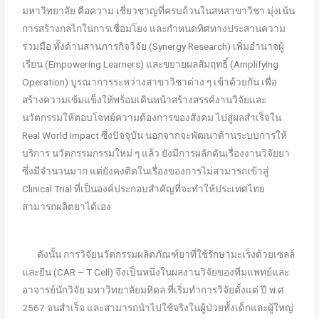
มหาวิทยาลัย คือความ เชี่ยวชาญที่ครบถ้วนในสหสาขาวิชา มุ่งเน้น
การสร้างกลไกในการเชื่อมโยง และกำหนดทิศทางประสานความ
ร่วมมือ ทั้งด้านสานภารกิจวิจัย (Synergy Research) เพิ่มอำนาจผู้
เรียน (Empowering Learners) และขยายผลสัมฤทธิ์ (Amplifying
Operation) บูรณาการระหว่างสาขาวิชาต่าง ๆ เข้าด้วยกัน เพื่อ
สร้างความเข้มแข็งให้พร้อมเดินหน้าสร้างสรรค์งานวิจัยและ
นวัตกรรมให้ตอบโจทย์ความต้องการของสังคม ไปสู่ผลสำเร็จใน
Real World Impact ซึ่งปัจจุบัน นอกจากจะพัฒนาด้านระบบการให้
บริการ นวัตกรรมกรรมใหม่ ๆ แล้ว ยังมีการผลักดันเรื่องงานวิจัยยา
ซึ่งมีจำนวนมาก แต่ยังคงติดในเรื่องของการไม่สามารถเข้าสู่
Clinical Trial ที่เป็นองค์ประกอบสำคัญที่จะทำให้ประเทศไทย
สามารถผลิตยาได้เอง
ดังนั้น การวิจัยนวัตกรรมผลิตภัณฑ์ยาที่ใช้รักษามะเร็งด้วยเซลล์
และยีน (CAR – T Cell) จึงเป็นหนึ่งในผลงานวิจัยของทีมแพทย์และ
อาจารย์นักวิจัย มหาวิทยาลัยมหิดล ที่เริ่มทำการวิจัยตั้งแต่ ปี พ.ศ.
2567 จนสำเร็จ และสามารถนำไปใช้จริงในผู้ป่วยทั้งเด็กและผู้ใหญ่