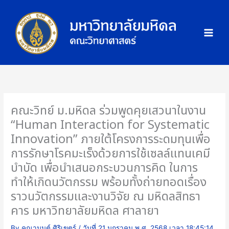
Skip
ภ
to
า
content
พ
กิ
จ
ก
ร
ร
คณะวิทย์ ม.มหิดล ร่วมพูดคุยเสวนาในงาน
ม
“Human Interaction for Systematic
Innovation” ภายใต้โครงการระดมทุนเพื่อ
การรักษาโรคมะเร็งด้วยการใช้เซลล์แทนเคมี
บำบัด เพื่อนำเสนอกระบวนการคิด ในการ
ทำให้เกิดนวัตกรรม พร้อมทั้งถ่ายทอดเรื่อง
ราวนวัตกรรมและงานวิจัย ณ มหิดลสิทธา
คาร มหาวิทยาลัยมหิดล ศาลายา
By
คุณานนต์ ศิริเขตร์
/
วันที่ 21 มกราคม พ.ศ. 2568 เวลา 18:45:14