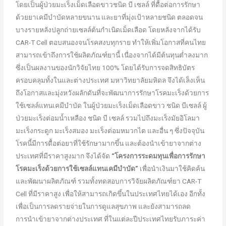
โดยเป็นผู้ป่วยมะเร็งเม็ดเลือดขาวชนิด บี เซลล์ ที่ดื้อต่อการรักษา
ด้วยยาเคมีบำบัดหลายขนาน และยาที่มุ่งเป้าหลายชนิด ตลอดจน
บางรายหลังปลูกถ่ายเซลล์ต้นกำเนิดเม็ดเลือด โดยหลังจากได้รับ
CAR-T Cell ตอบสนองจนโรคสงบทุกราย ทำให้เพิ่มโอกาสที่คนไทย
สามารถเข้าถึงการใช้ผลิตภัณฑ์ยานี้ เนื่องจากได้มีต้นทุนต่ำลงมาก
ซึ่งเป็นผลงานของนักวิจัยไทย 100% โดยได้รับการจดสิทธิบัตร
ครอบคลุมทั้งในและต่างประเทศ มหาวิทยาลัยมหิดล จึงได้เล็งเห็น
ถึงโอกาสและมุ่งหวังผลักดันที่จะพัฒนาการรักษาโรคมะเร็งด้วยการ
ใช้เซลล์แทนเคมีบำบัด ในผู้ป่วยมะเร็งเม็ดเลือดขาว ชนิด บีเซลล์ ผู้
ป่วยมะเร็งต่อมน้ำเหลือง ชนิด บี เซลล์ รวมไปถึงมะเร็งมัยอิโลมา
มะเร็งกระดูก มะเร็งสมอง มะเร็งต่อมหมวกไต และอื่น ๆ ซึ่งปัจจุบัน
โรคนี้มีการดื้อต่อยาที่ใช้รักษามากขึ้น และต้องนำเข้ายาจากต่าง
ประเทศที่มีราคาสูงมาก จึงได้จัด
“โครงการระดมทุนเพื่อการรักษา
โรคมะเร็งด้วยการใช้เซลล์แทนเคมีบำบัด”
เพื่อนำเงินมาใช้คิดค้น
และพัฒนาผลิตภัณฑ์ รวมทั้งทดสอบการวิจัยผลิตภัณฑ์ยา CAR-T
Cell ที่มีราคาสูง เพื่อให้สามารถเกิดขึ้นในประเทศไทยได้เอง อีกทั้ง
เพื่อเป็นการลดรายจ่ายในการดูแลสุขภาพ และยังสามารถลด
การนำเข้ายาจากต่างประเทศ ที่ในแต่ละปีประเทศไทยรับภาระค่า