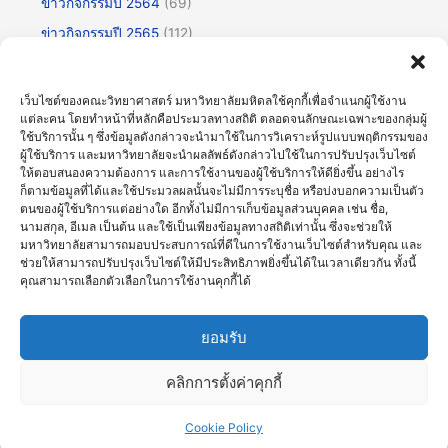
ข่าวกิจกรรมปี 2564
(69)
ข่าวกิจกรรมปี 2565
(112)
ข่าวกิจกรรมปี 2566
(175)
ข่าวกิจกรรมปี 2567
(252)
เว็บไซต์ของคณะวิทยาศาสตร์ มหาวิทยาลัยมหิดลใช้คุกกี้เพื่อจำแนกผู้ใช้งาน
แต่ละคน โดยทำหน้าที่หลักคือประมวลทางสถิติ ตลอดจนลักษณะเฉพาะของกลุ่มผู้
ข่าวกิจกรรมปี 2568
(355)
ใช้บริการนั้น ๆ ซึ่งข้อมูลดังกล่าวจะนำมาใช้ในการวิเคราะห์รูปแบบพฤติกรรมของ
ข่าวกิจกรรมปี 2569
(191)
ผู้ใช้บริการ และมหาวิทยาลัยจะนำผลลัพธ์ดังกล่าวไปใช้ในการปรับปรุงเว็บไซต์
ให้ตอบสนองความต้องการ และการใช้งานของผู้ใช้บริการให้ดียิ่งขึ้น อย่างไร
ข่าวทั่วไป
(716)
ก็ตามข้อมูลที่ได้และใช้ประมวลผลนั้นจะไม่มีการระบุชื่อ หรือบ่งบอกความเป็นตัว
ตนของผู้ใช้บริการแต่อย่างใด อีกทั้งไม่มีการเก็บข้อมูลส่วนบุคคล เช่น ชื่อ,
ข่าวธรรมาภิบาลและความโปร่งใส (OIT)
(30)
นามสกุล, อีเมล เป็นต้น และใช้เป็นเพียงข้อมูลทางสถิติเท่านั้น ซึ่งจะช่วยให้
มหาวิทยาลัยสามารถมอบประสบการณ์ที่ดีในการใช้งานเว็บไซต์สำหรับคุณ และ
บรรยายพิเศษ
(123)
ช่วยให้สามารถปรับปรุงเว็บไซต์ให้มีประสิทธิภาพยิ่งขึ้นได้ในเวลาเดียวกัน ทั้งนี้
ประชุมวิชาการ
(60)
คุณสามารถเลือกตัวเลือกในการใช้งานคุกกี้ได้
ศิลปะวัฒนธรรม
(61)
ยอมรับ
คลิกการตั้งค่าคุกกี้
Copyright © 2026 ภาพข่าวและกิจกรรม |
คณะวิทยาศาสตร์
มหาวิทยาลัยมหิดล
Cookie Policy