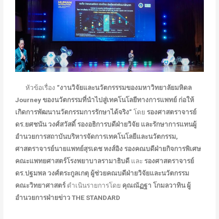
หัวข้อเรื่อง
“งานวิจัยและนวัตกรรรมของมหาวิทยาลัยมหิดล
Journey ของนวัตกรรมที่นำไปสู่เทคโนโลยีทางการแพทย์ ก่อให้
เกิดการพัฒนานวัตกรรมการรักษาได้จริง”
โดย
รองศาสตราจารย์
ดร.ยศชนัน วงศ์สวัสดิ์ รองอธิการบดีฝ่ายวิจัย และรักษาการแทนผู้
อำนวยการสถาบันบริหารจัดการเทคโนโลยีและนวัตกรรม
,
ศาสตราจารย์นายแพทย์สุรเดช หงส์อิง รองคณบดีฝ่ายกิจการพิเศษ
คณะแพทยศาสตร์โรงพยาบาลรามาธิบดี
และ
รองศาสตราจารย์
ดร.ปฐมพล วงศ์ตระกูลเกตุ ผู้ช่วยคณบดีฝ่ายวิจัยและนวัตกรรม
คณะวิทยาศาสตร์
ดำเนินรายการโดย
คุณณัฏฐา โกมลวาทิน ผู้
อำนวยการฝ่ายข่าว
THE STANDARD