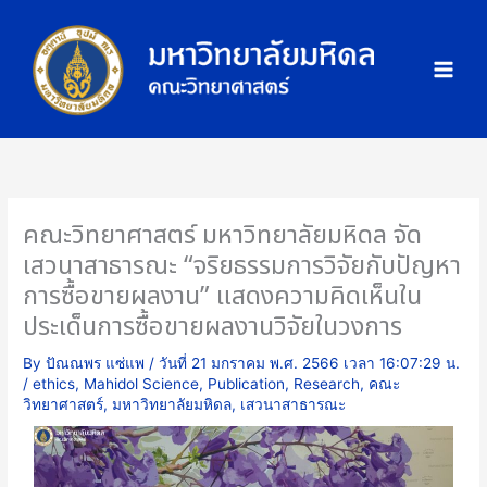
Skip
ภ
to
า
content
พ
กิ
จ
ก
ร
ร
คณะวิทยาศาสตร์ มหาวิทยาลัยมหิดล จัด
ม
เสวนาสาธารณะ “จริยธรรมการวิจัยกับปัญหา
การซื้อขายผลงาน” แสดงความคิดเห็นใน
ประเด็นการซื้อขายผลงานวิจัยในวงการ
By
ปัณณพร แซ่แพ
/
วันที่ 21 มกราคม พ.ศ. 2566 เวลา 16:07:29 น.
/
ethics
,
Mahidol Science
,
Publication
,
Research
,
คณะ
วิทยาศาสตร์
,
มหาวิทยาลัยมหิดล
,
เสวนาสาธารณะ