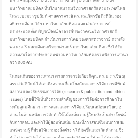
ม.ร.ว.ชิษณุสรร สวัสดิวัตน์ อาจารย์อาวุโสคณะวิทยาศาสตร์
มหาวิทยาลัยมหิดล ที่ปรึกษาสมาคมวิทยาศาสตร์แห่งประเทศไทย
ในพระบรมราชูปถัมภ์ ศาสตราจารย์ ดร. นพ.ภัทรชัย กีรติสิน รอง
อธิการบดีฝ่ายวิจัย มหาวิทยาลัยมหิดล และ ศาสตราจารย์
ดร.ประมวล ตั้งบริบูรณ์รัตน์ อาจารย์ประจำคณะวิทยาศาสตร์
มหาวิทยาลัยมหิดล ดำเนินรายการโดย รองศาสตราจารย์ ดร.พลัง
พล คงเสรี คณบดีคณะวิทยาศาสตร์ มหาวิทยาลัยมหิดล ซึ่งได้รับ
ความสนใจจากประชาคมชาวมหาวิทยาลัยมหิดลร่วมฟังการเสวนา
กว่า 300 คน
ในตอนต้นของการเสวนา ศาสตราจารย์เกียรติคุณ ดร. ม.ร.ว.ชิษณุ
สรร สวัสดิวัตน์ ได้เล่าถึงความเชื่อมโยงกันของการวิจัย การตีพิมพ์
ผลงาน และจริยธรรมการวิจัย (research & publication and ethics
issues) โดยชี้ให้เห็นถึงความสำคัญของการวิจัยต่อการศึกษาใน
ระดับอุดมศึกษาว่า การสอน และการวิจัยเปรียบเสมือนเหรียญ 2
ด้าน ในด้านหนึ่งการวิจัยทำให้ได้องค์ความรู้ใหม่ซึ่งเป็นประโยชน์
กับการสอน และทำให้ผู้สอนทันสมัย ขณะที่การสอนซึ่งเป็นการเผย
แพร่ความรู้ ก็ช่วยให้เรามองสิ่งต่าง ๆ ได้ชัดขึ้นและเกิดคำถามซึ่ง
นำไปสู่การวิจัยได้ นอกจากนั้นการทำวิจัยช่วยให้เราได้ประเมิน