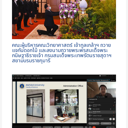
คณะผู้บริหารคณะวิทยาศาสตร์ เข้าทูลเกล้าฯ ถวาย
แจกันดอกไม้ และลงนามถวายพระพรสมเด็จพระ
กนิษฐาธิราชเจ้า กรมสมเด็จพระเทพรัตนราชสุดาฯ
สยามบรมราชกุมารี