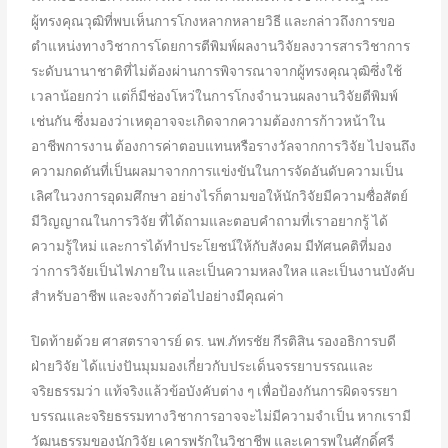
ผู้ทรงคุณวุฒิที่พบเห็นการโกงหลากหลายวิธี และกล่าวถึงการขอ
ตำแหน่งทางวิชาการโดยการตีพิมพ์ผลงานวิจัยลงวารสารวิชาการ
ระดับนานาชาติที่ไม่ต้องผ่านการพิจารณาจากผู้ทรงคุณวุฒิซึ่งใช้
เวลาน้อยกว่า แต่ก็มีช่องโหว่ในการโกงจำนวนผลงานวิจัยตีพิมพ์
เช่นกัน ซึ่งมองว่าเหตุอาจจะเกิดจากความต้องการก้าวหน้าใน
อาชีพการงาน ต้องการค่าตอบแทนหรือรางวัลจากการวิจัย ไปจนถึง
ความกดดันที่เป็นผลมาจากการแข่งขันในการจัดอันดับความเป็น
เลิศในวงการอุดมศึกษา อย่างไรก็ตามขอให้นักวิจัยมีความซื่อสัตย์
มีวิญญาณในการวิจัย ที่ได้ถามและตอบคำถามที่เราอยากรู้ ได้
ความรู้ใหม่ และการได้ทำประโยชน์ให้กับสังคม มีทัศนคติที่มอง
ว่าการวิจัยเป็นไฟภายใน และเป็นความหลงใหล และเป็นงานบังคับ
สำหรับอาชีพ และจงก้าวต่อไปอย่างมีคุณค่า
ปิดท้ายด้วย ศาสตราจารย์ ดร. นพ.ภัทรชัย กีรติสิน รองอธิการบดี
ฝ่ายวิจัย ได้แบ่งปันมุมมองเกี่ยวกับประเด็นจรรยาบรรณและ
จริยธรรมว่า แท้จริงแล้วข้อบังคับต่าง ๆ เพื่อป้องกันการผิดจรรยา
บรรณและจริยธรรมทางวิชาการอาจจะไม่มีความจำเป็น หากเรามี
วัฒนธรรมของนักวิจัย เคารพรักในวิชาชีพ และเคารพในศักดิ์ศรี