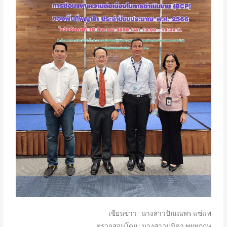
เขียนข่าว : นางสาวปัณณพร แซ่แพ
ตรวจสอบโดย : นางสาวปนิดา พยุหกฤษ