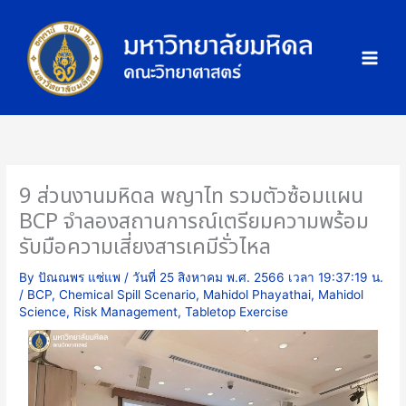
Skip
ภ
to
า
content
พ
กิ
จ
ก
ร
ร
9 ส่วนงานมหิดล พญาไท รวมตัวซ้อมแผน
ม
BCP จำลองสถานการณ์เตรียมความพร้อม
รับมือความเสี่ยงสารเคมีรั่วไหล
By
ปัณณพร แซ่แพ
/
วันที่ 25 สิงหาคม พ.ศ. 2566 เวลา 19:37:19 น.
/
BCP
,
Chemical Spill Scenario
,
Mahidol Phayathai
,
Mahidol
Science
,
Risk Management
,
Tabletop Exercise