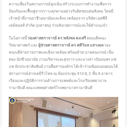
ความเสี่ยงในสถานการณ์ฉุกเฉิน สร้างระบบการทำงานเพื่อการ
ป้องกันและฟื้นฟูจากภาวะคุกคามอย่างรับผิดชอบต่อสังคม โดยมี
เจ้าหน้าที่งานอาชีวอนามัยและสิ่งแวดล้อมจาก บริษัท เอสซีจี
เคมิคอลส์ จำกัด (มหาชน) ร่วมสังเกตการณ์และให้คำแนะนำ
ในโอกาสนี้
รองศาสตราจารย์ ดร.พลังพล คงเสรี
คณบดีคณะ
วิทยาศาสตร์ และ
ผู้ช่วยศาสตราจารย์ ดร.ศศิวิมล แสวงผล
รอง
คณบดีฝ่ายกายภาพและสิ่งแวดล้อม พร้อมด้วย นายคณภรณ์ เข็ม
ทอง นักชีวอนามัย งานบริหารและธุรการ และนางสาวปัณณพร แซ่
แพ นักประชาสัมพันธ์ งานสื่อสารองค์กร ได้เข้าร่วมซ้อมแผนตอบโต้
สถานการณ์สารเคมีรั่วไหล ณ ห้องประชุม 910 B, C ชั้น 9 อาคาร
เรียนและปฏิบัติการรวมด้านการแพทย์และโรงเรียนพยาบาล
รามาธิบดี คณะแพทยศาสตร์โรงพยาบาลรามาธิบดี