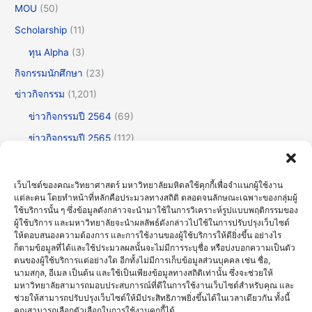
MOU
(50)
Scholarship
(11)
ทุน Alpha
(3)
กิจกรรมนักศึกษา
(23)
ข่าวกิจกรรม
(1,201)
ข่าวกิจกรรมปี 2564
(69)
ข่าวกิจกรรมปี 2565
(112)
ข่าวกิจกรรมปี 2566
(175)
ข่าวกิจกรรมปี 2567
(252)
เว็บไซต์ของคณะวิทยาศาสตร์ มหาวิทยาลัยมหิดลใช้คุกกี้เพื่อจำแนกผู้ใช้งาน
แต่ละคน โดยทำหน้าที่หลักคือประมวลทางสถิติ ตลอดจนลักษณะเฉพาะของกลุ่มผู้
ข่าวกิจกรรมปี 2568
(355)
ใช้บริการนั้น ๆ ซึ่งข้อมูลดังกล่าวจะนำมาใช้ในการวิเคราะห์รูปแบบพฤติกรรมของ
ข่าวกิจกรรมปี 2569
(191)
ผู้ใช้บริการ และมหาวิทยาลัยจะนำผลลัพธ์ดังกล่าวไปใช้ในการปรับปรุงเว็บไซต์
ให้ตอบสนองความต้องการ และการใช้งานของผู้ใช้บริการให้ดียิ่งขึ้น อย่างไร
ข่าวทั่วไป
(716)
ก็ตามข้อมูลที่ได้และใช้ประมวลผลนั้นจะไม่มีการระบุชื่อ หรือบ่งบอกความเป็นตัว
ตนของผู้ใช้บริการแต่อย่างใด อีกทั้งไม่มีการเก็บข้อมูลส่วนบุคคล เช่น ชื่อ,
ข่าวธรรมาภิบาลและความโปร่งใส (OIT)
(30)
นามสกุล, อีเมล เป็นต้น และใช้เป็นเพียงข้อมูลทางสถิติเท่านั้น ซึ่งจะช่วยให้
มหาวิทยาลัยสามารถมอบประสบการณ์ที่ดีในการใช้งานเว็บไซต์สำหรับคุณ และ
บรรยายพิเศษ
(123)
ช่วยให้สามารถปรับปรุงเว็บไซต์ให้มีประสิทธิภาพยิ่งขึ้นได้ในเวลาเดียวกัน ทั้งนี้
ประชุมวิชาการ
(60)
คุณสามารถเลือกตัวเลือกในการใช้งานคุกกี้ได้