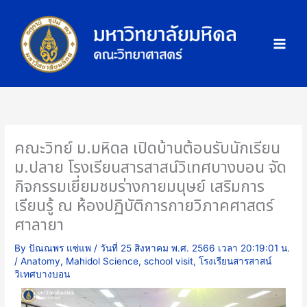
Skip
ภ
to
า
content
พ
กิ
จ
ก
ร
ร
คณะวิทย์ ม.มหิดล เปิดบ้านต้อนรับนักเรียน
ม
ม.ปลาย โรงเรียนสารสาสน์วิเทศบางบอน จัด
กิจกรรมเยี่ยมชมร่างกายมนุษย์ เสริมการ
เรียนรู้ ณ ห้องปฏิบัติการกายวิภาคศาสตร์
ศาลายา
By
ปัณณพร แซ่แพ
/
วันที่ 25 สิงหาคม พ.ศ. 2566 เวลา 20:19:01 น.
/
Anatomy
,
Mahidol Science
,
school visit
,
โรงเรียนสารสาสน์
วิเทศบางบอน