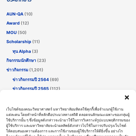
AUN-QA
(10)
Award
(12)
MOU
(50)
Scholarship
(11)
ทุน Alpha
(3)
กิจกรรมนักศึกษา
(23)
ข่าวกิจกรรม
(1,201)
ข่าวกิจกรรมปี 2564
(69)
ข่าวกิจกรรมปี 2565
(112)
ข่าวกิจกรรมปี 2566
(175)
ข่าวกิจกรรมปี 2567
(252)
เว็บไซต์ของคณะวิทยาศาสตร์ มหาวิทยาลัยมหิดลใช้คุกกี้เพื่อจำแนกผู้ใช้งาน
แต่ละคน โดยทำหน้าที่หลักคือประมวลทางสถิติ ตลอดจนลักษณะเฉพาะของกลุ่มผู้
ข่าวกิจกรรมปี 2568
(355)
ใช้บริการนั้น ๆ ซึ่งข้อมูลดังกล่าวจะนำมาใช้ในการวิเคราะห์รูปแบบพฤติกรรมของ
ข่าวกิจกรรมปี 2569
(191)
ผู้ใช้บริการ และมหาวิทยาลัยจะนำผลลัพธ์ดังกล่าวไปใช้ในการปรับปรุงเว็บไซต์
ให้ตอบสนองความต้องการ และการใช้งานของผู้ใช้บริการให้ดียิ่งขึ้น อย่างไร
ข่าวทั่วไป
(716)