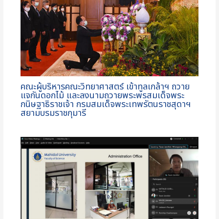
คณะผู้บริหารคณะวิทยาศาสตร์ เข้าทูลเกล้าฯ ถวาย
แจกันดอกไม้ และลงนามถวายพระพรสมเด็จพระ
กนิษฐาธิราชเจ้า กรมสมเด็จพระเทพรัตนราชสุดาฯ
สยามบรมราชกุมารี