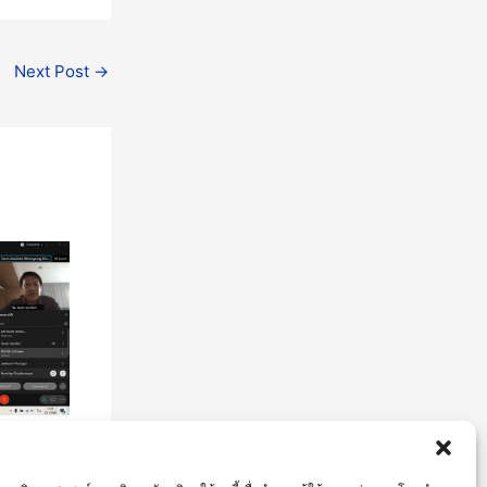
Next Post
→
 MU
าน