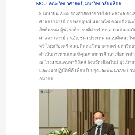
MOU
,
คณะวิทยาศาสตร์
,
มหาวิทยาลัยมหิดล
8 เมษายน 2565 รองศาสตราจารย์ ดร.พลังพล คงเส
ศาสตราจารย์ ดร.พลกฤษณ์ แสงวณิช คณบดีคณะวิท
สิทธิพรหม ผู้ช่วยอธิการบดีฝ่ายรักษาความปลอ
ศาสตราจารย์ ดร.อัญชนา ประเทพ คณบดีคณะวิทย
ทร์ ไชยเรืองศรี คณบดีคณะวิทยาศาสตร์ มหาวิทยา
ดำเนินการตามเกณฑ์คุณภาพการศึกษาเพื่อการดำเนิ
ณ โรงแรมแคนทารี ฮิลล์ จังหวัดเชียงใหม่ มุ่งเป้า
และแนวปฏิบัติที่ดี เพื่อปรับปรุงและพัฒนากระบ
อนาคต