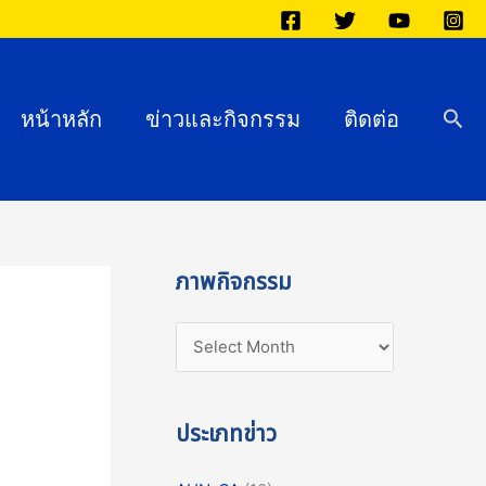
ภ
า
พ
กิ
Sea
หน้าหลัก
ข่าวและกิจกรรม
ติดต่อ
จ
ก
ร
ร
ม
ภาพกิจกรรม
ประเภทข่าว