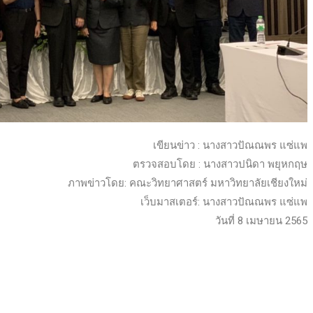
เขียนข่าว : นางสาวปัณณพร แซ่แพ
ตรวจสอบโดย : นางสาวปนิดา พยุหกฤษ
ภาพข่าวโดย: คณะวิทยาศาสตร์ มหาวิทยาลัยเชียงใหม่
เว็บมาสเตอร์: นางสาวปัณณพร แซ่แพ
วันที่ 8 เมษายน 2565