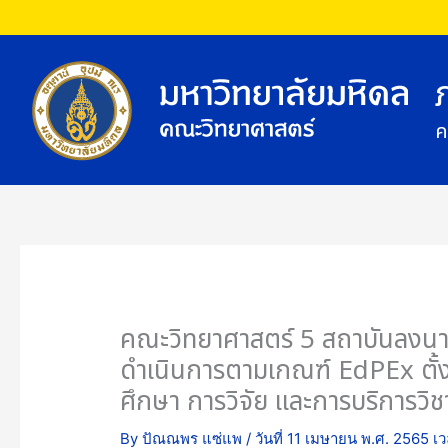
Skip
to
content
ค
คณะวิทยาศาสตร์ 5 สถาบันลงนา
ดำเนินการตามเกณฑ์ EdPEx ตั้ง
ศึกษา การวิจัย และการบริการวิ
By
ปัณณพร แซ่แพ
/
วันที่ 11 เมษายน พ.ศ. 2565 เ