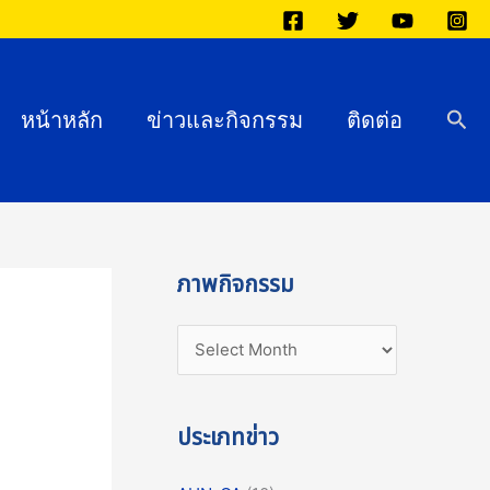
ภ
า
พ
กิ
Sea
หน้าหลัก
ข่าวและกิจกรรม
ติดต่อ
จ
ก
ร
ร
ม
ภาพกิจกรรม
ประเภทข่าว