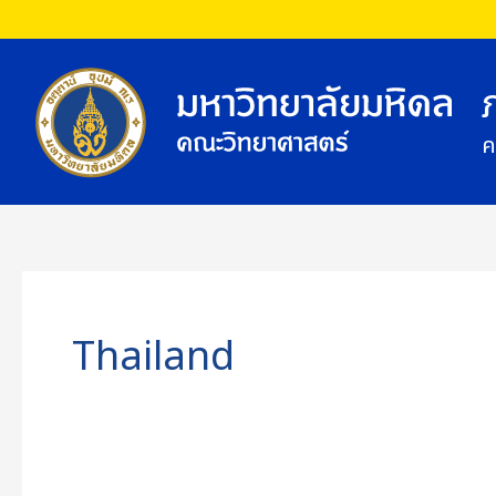
Skip
to
content
ค
Thailand