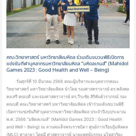
เดิน
ขบวน
พิธี
เปิด
การ
แข่งขัน
กีฬา
คณะวิทยาศาสตร์ มหาวิทยาลัยมหิดล ร่วมเดินขบวนพิธีเปิดการ
บุคลากร
แข่งขันกีฬาบุคลากรมหาวิทยาลัยมหิดล “มหิดลเกมส์” (Mahidol
มหาวิทยาลัย
Games 2023 : Good Health and Well – Being)
มหิดล
วันศุกร์ที่ 10 มีนาคม 2566 คณะผู้บริหารและบุคลากรคณะ
“มหิดล
วิทยาศาสตร์ มหาวิทยาลัยมหิดล นำโดย รองศาสตราจารย์ ดร.พลังพล
เกมส์”
คงเสรี คณบดี และรองศาสตราจารย์ ดร.วีระชัย สิริพันธ์วราภรณ์ รอง
(Mahidol
คณบดี คณะวิทยาศาสตร์ มหาวิทยาลัยมหิดล เข้าร่วมเดินขบวนพิธี
Games
เปิดการแข่งขันกีฬาบุคลากรมหาวิทยาลัยมหิดล ประจําปีงบประมาณ
2023
พ.ศ. 2566 “มหิดลเกมส์” (Mahidol Games 2023 : Good Health
:
and Well – Being) ณ ลานสมเด็จพระราชบิดา ศูนย์การเรียนรู้มหิลดล
Good
(MLC) ศาลายา โดยมี ศาสตราจารย์ นายแพทย์บรรจง มไหสวริยะ