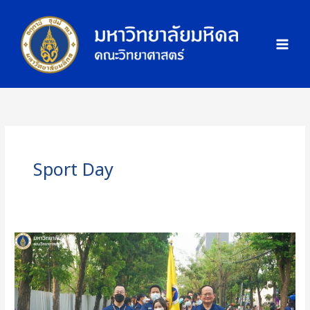
Skip
ภ
to
า
content
พ
กิ
จ
ก
ร
ร
ม
Sport Day
คณะ
วิทยาศาสตร์
มหาวิทยาลัย
มหิดล
ร่วม