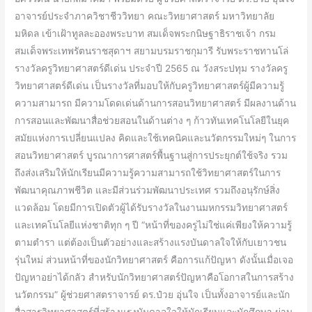
พระ
อาจารย์ประจำภาควิชาชีววิทยา คณะวิทยาศาสตร์ มหาวิทยาลัย
เทพ
มหิดล เข้าเฝ้าทูลละอองพระบาท สมเด็จพระกนิษฐาธิราชเจ้า กรม
รัตน
สมเด็จพระเทพรัตนราชสุดาฯ สยามบรมราชกุมารี รับพระราชทานโล่
ราช
รางวัลครูวิทยาศาสตร์ดีเด่น ประจำปี 2565 ณ วังสระปทุม รางวัลครู
สุ
วิทยาศาสตร์ดีเด่น เป็นรางวัลที่มอบให้กับครูวิทยาศาสตร์ผู้มีความรู้
ดาฯ
ความสามารถ มีความโดดเด่นด้านการสอนวิทยาศาสตร์ มีผลงานด้าน
สยาม
การสอนและพัฒนาสื่อช่วยสอนในด้านต่าง ๆ ก้าวทันเทคโนโลยีในยุค
บรม
สมัยแห่งการเปลี่ยนแปลง คิดและใช้เทคนิคและนวัตกรรมใหม่ๆ ในการ
ราช
สอนวิทยาศาสตร์ บูรณาการศาสตร์พื้นฐานสู่การประยุกต์ใช้จริง รวม
กุมารี
ถึงส่งเสริมให้นักเรียนมีความรู้ความสามารถใช้วิทยาศาสตร์ในการ
รับ
พัฒนาคุณภาพชีวิต และมีส่วนร่วมพัฒนาประเทศ รวมถึงอนุรักษ์สิ่ง
พระราชทาน
แวดล้อม โดยมีการเปิดตัวผู้ได้รับรางวัลในงานมหกรรมวิทยาศาสตร์
โล่
และเทคโนโลยีแห่งชาติทุก ๆ ปี “หน้าที่ของครูไม่ใช่แค่เพียงให้ความรู้
รางวัล
ตามตำรา แต่ต้องเป็นตัวอย่างและสร้างแรงบันดาลใจให้กับเยาวชน
ครู
รุ่นใหม่ ส่วนหน้าที่ของนักวิทยาศาสตร์ คือการแก้ปัญหา ดังนั้นเมื่อเจอ
วิทยาศาสตร์
ปัญหาอย่าได้กลัว สำหรับนักวิทยาศาสตร์ปัญหาคือโอกาสในการสร้าง
ดี
นวัตกรรม” ผู้ช่วยศาสตราจารย์ ดร.ป๋วย อุ่นใจ เป็นทั้งอาจารย์และนัก
เด่น
สื่อสารวิทยาศาสตร์ที่สร้างแรงบันดาลใจให้นักเรียนและนักศึกษา ผ่าน