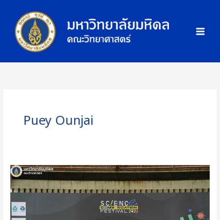
Skip
ภ
to
า
content
พ
กิ
จ
ก
ร
ร
ม
Puey Ounjai
คณะ
วิทย์
ม.มหิดล
ร่วม
ขบวน