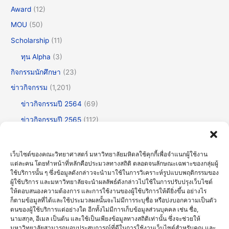
Award
(12)
MOU
(50)
Scholarship
(11)
ทุน Alpha
(3)
กิจกรรมนักศึกษา
(23)
ข่าวกิจกรรม
(1,201)
ข่าวกิจกรรมปี 2564
(69)
ข่าวกิจกรรมปี 2565
(112)
ข่าวกิจกรรมปี 2566
(175)
ข่าวกิจกรรมปี 2567
(252)
เว็บไซต์ของคณะวิทยาศาสตร์ มหาวิทยาลัยมหิดลใช้คุกกี้เพื่อจำแนกผู้ใช้งาน
แต่ละคน โดยทำหน้าที่หลักคือประมวลทางสถิติ ตลอดจนลักษณะเฉพาะของกลุ่มผู้
ข่าวกิจกรรมปี 2568
(355)
ใช้บริการนั้น ๆ ซึ่งข้อมูลดังกล่าวจะนำมาใช้ในการวิเคราะห์รูปแบบพฤติกรรมของ
ข่าวกิจกรรมปี 2569
(191)
ผู้ใช้บริการ และมหาวิทยาลัยจะนำผลลัพธ์ดังกล่าวไปใช้ในการปรับปรุงเว็บไซต์
ให้ตอบสนองความต้องการ และการใช้งานของผู้ใช้บริการให้ดียิ่งขึ้น อย่างไร
ข่าวทั่วไป
(716)
ก็ตามข้อมูลที่ได้และใช้ประมวลผลนั้นจะไม่มีการระบุชื่อ หรือบ่งบอกความเป็นตัว
ตนของผู้ใช้บริการแต่อย่างใด อีกทั้งไม่มีการเก็บข้อมูลส่วนบุคคล เช่น ชื่อ,
ข่าวธรรมาภิบาลและความโปร่งใส (OIT)
(30)
นามสกุล, อีเมล เป็นต้น และใช้เป็นเพียงข้อมูลทางสถิติเท่านั้น ซึ่งจะช่วยให้
มหาวิทยาลัยสามารถมอบประสบการณ์ที่ดีในการใช้งานเว็บไซต์สำหรับคุณ และ
บรรยายพิเศษ
(123)