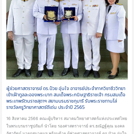
อาจารย์
ประจำ
ภาค
วิชา
ชีววิทยา
เข้า
เฝ้า
ทูล
ละออง
พระบาท
สมเด็จ
ผู้ช่วยศาสตราจารย์ ดร.ป๋วย อุ่นใจ อาจารย์ประจำภาควิชาชีววิทยา
พระ
เข้าเฝ้าทูลละอองพระบาท สมเด็จพระกนิษฐาธิราชเจ้า กรมสมเด็จ
กนิษฐา
พระเทพรัตนราชสุดาฯ สยามบรมราชกุมารี รับพระราชทานโล่
ธิ
รางวัลครูวิทยาศาสตร์ดีเด่น ประจำปี 2565
ราช
เจ้า
16 สิงหาคม 2566 คณะผู้บริหาร สมาคมวิทยาศาสตร์แห่งประเทศไทย
กรม
ในพระบรมราชูปถัมภ์ นำโดย รองศาสตราจารย์ ดร.ธณัฏฐ์คุณ มงคล
สมเด็จ
อัศวรัตน์ นายกสมาคมฯ พร้อมด้วย ผู้ช่วยศาสตราจารย์ ดร.ป๋วย อุ่นใจ