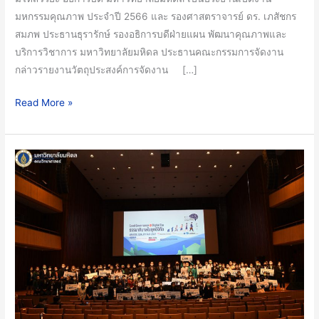
มหกรรม
มหกรรมคุณภาพ ประจำปี 2566 และ รองศาสตราจารย์ ดร. เภสัชกร
คุณภาพ
สมภพ ประธานธุรารักษ์ รองอธิการบดีฝ่ายแผน พัฒนาคุณภาพและ
Mahidol
บริการวิชาการ มหาวิทยาลัยมหิดล ประธานคณะกรรมการจัดงาน
Quality
กล่าวรายงานวัตถุประสงค์การจัดงาน […]
Fair
2023
Read More »
คณะ
วิทยาศาสตร์
มหาวิทยาลัย
มหิดล
ร่วม
นำ
เสนอ
ผล
งาน
พัฒนา