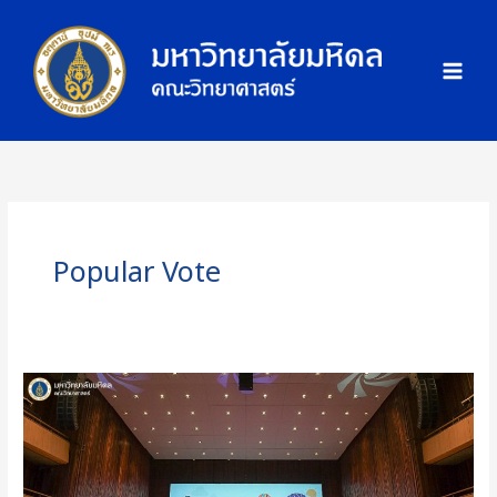
Skip
ภ
to
า
content
พ
กิ
จ
ก
ร
ร
ม
Popular Vote
คณะ
วิทยาศาสตร์
มหาวิทยาลัย
มหิดล
ร่วม