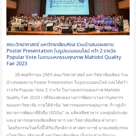
นำ
เสนอ
ผล
งาน
Poster
คณะวิทยาศาสตร์ มหาวิทยาลัยมหิดล ร่วมนำเสนอผลงาน
Presentation
Poster Presentation ในรูปแบบออนไลน์ คว้า 2 รางวัล
ใน
Popular Vote ในงานมหกรรมคุณภาพ Mahidol Quality
รูป
Fair 2023
แบบ
28 พฤศจิกายน 2565 คณะวิทยาศาสตร์ มหาวิทยาลัยมหิดล ร่วม
ออนไลน์
นำเสนอผลงาน Poster Presentation ในรูปแบบออนไลน์ และได้คว้า
คว้า
รางวัล Popular Vote 2 รางวัล ในงานมหกรรมคุณภาพ Mahidol
2
Quality Fair 2023 เวทีจัดแสดงผลงานการพัฒนางานจากบุคลากร
รางวัล
ของมหาวิทยาลัย ภายใต้หัวข้อ “ทศวรรษมหกรรมคุณภาพ: ก้าวสู่เป้า
Popular
หมายการพัฒนาที่ยั่งยืน (SDGs)” ณ มหิดลสิทธาคาร และศูนย์ประชุม
Vote
และอาคารจอดรถมหิดลสิทธาคาร มหาวิทยาลัยมหิดล ศาลายา
ใน
โดยกิจกรรมในครั้งนี้ได้รับเกียรติจาก ศาสตราจารย์ นายแพทย์บรรจง
งาน
มไหสวริยะ อธิการบดี มหาวิทยาลัยมหิดล เป็นประธานเปิดงาน