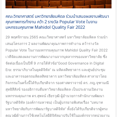
คุณภาพ
การ
คณะวิทยาศาสตร์ มหาวิทยาลัยมหิดล ร่วมนำเสนอผลงานพัฒนา
ทำงาน
คุณภาพการทำงาน คว้า 2 รางวัล Popular Vote ในงาน
คว้า
มหกรรมคุณภาพ Mahidol Quality Fair 2022
2
29 พฤศจิกายน 2565 คณะวิทยาศาสตร์ มหาวิทยาลัยมหิดล ร่วมนำ
รางวัล
เสนอโครงการ 2 ผลงานพัฒนาคุณภาพการทำงาน คว้ารางวัล
Popular
Popular Vote ในงานมหกรรมคุณภาพ Mahidol Quality Fair 2022
Vote
เวทีจัดแสดงผลงานการพัฒนางานจากบุคลากรของมหาวิทยาลัย ซึ่ง
ใน
จัดต่อเนื่องเป็นปีที่ 9 ภายใต้หัวข้อ”Good Governance in Digital
งาน
Era: ธรรมาภิบาลในยุคดิจิทัล” ณ มหิดลสิทธาคาร และศูนย์ประชุม
มหกรรม
และอาคารจอดรถมหิดลสิทธาคาร มหาวิทยาลัยมหิดล ศาลายาโดย
คุณภาพ
กิจกรรมในครั้งนี้ได้รับเกียรติจาก รองศาสตราจารย์ ดร. ภญ.จุฑามณี
Mahidol
สุทธิสีสังข์ รองอธิการบดีมหาวิทยาลัยมหิดล เป็นประธานเปิดงาน
Quality
มหกรรมคุณภาพ ดร.สุพจน์ เธียรวุฒิ ผู้อำนวยการสำนักงานพัฒนา
Fair
รัฐบาลดิจิทัล (องค์การมหาชน) เป็นผู้บรรยายพิเศษเรื่อง “บทบาท
2022
มหาวิทยาลัยกับการพัฒนารัฐบาลดิจิทัล” ทั้งยังได้รับเกียรติจากผู้ทรง
คุณวุฒิด้านการใช้เทคโนโลยีดิจิทัลมาปรับใช้ในองค์กรจากหน่วยงาน