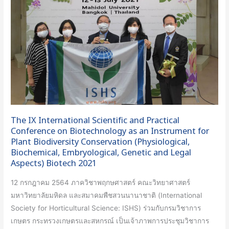
Scientific
and
Practical
Conference
on
Biotechnology
as
an
Instrument
The IX International Scientific and Practical
for
Conference on Biotechnology as an Instrument for
Plant
Plant Biodiversity Conservation (Physiological,
Biochemical, Embryological, Genetic and Legal
Biodiversity
Aspects) Biotech 2021
Conservation
(Physiological,
12 กรกฎาคม 2564 ภาควิชาพฤกษศาสตร์ คณะวิทยาศาสตร์
Biochemical,
มหาวิทยาลัยมหิดล และสมาคมพืชสวนนานาชาติ (International
Embryological,
Society for Horticultural Science: ISHS) ร่วมกับกรมวิชาการ
Genetic
เกษตร กระทรวงเกษตรและสหกรณ์ เป็นเจ้าภาพการประชุมวิชาการ
and