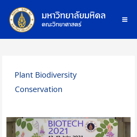
Skip
ภ
to
า
content
พ
กิ
จ
ก
ร
ร
ม
Plant Biodiversity
Conservation
The
IX
International