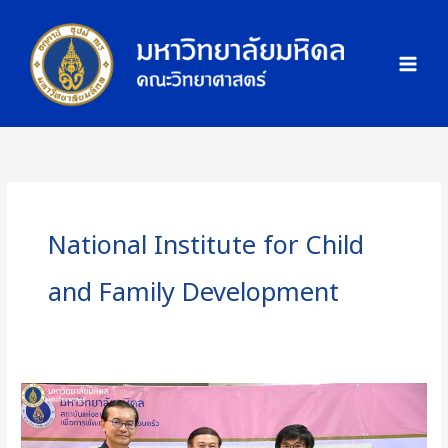
Skip
ภ
to
า
content
พ
กิ
จ
ก
ร
ร
ม
National Institute for Child
and Family Development
คณะ
วิทย์
ม.มหิดล