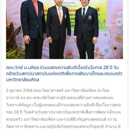
ร่วม
แสดง
ความ
ยินดี
เนื่อง
ใน
โอกาส
28
ปี
คณะวิทย์ ม.มหิดล ร่วมแสดงความยินดีเนื่องในโอกาส 28 ปี วัน
วัน
คล้ายวันสถาปนาสถาบันแห่งชาติเพื่อการพัฒนาเด็กและครอบครัว
คล้าย
มหาวิทยาลัยมหิดล
วัน
2 ตุลาคม 2568 คณะวิทยาศาสตร์ มหาวิทยาลัยมหิดล นำโดย
สถาปนา
อาจารย์ ดร.ธน เตชะเลิศไพศาล ผู้ช่วยคณบดีฝ่ายสารสนเทศและ
สถาบัน
วิเคราะห์ข้อมูล เป็นผู้แทนคณบดีร่วมแสดงความยินดีเนื่องในงานครบ
แห่ง
รอบ 28 ปี วันคล้ายวันสถาปนาสถาบันแห่งชาติเพื่อการพัฒนาเด็กและ
ชาติ
ครอบครัว มหาวิทยาลัยมหิดล และร่วมพิธีเจริญพระพุทธมนต์ ถวาย
เพื่อ
ภัตตาหาร สังฆทาน และจตุปัจจัยไทยธรรมแด่พระภิกษุสงฆ์ จำนวน 9
การ