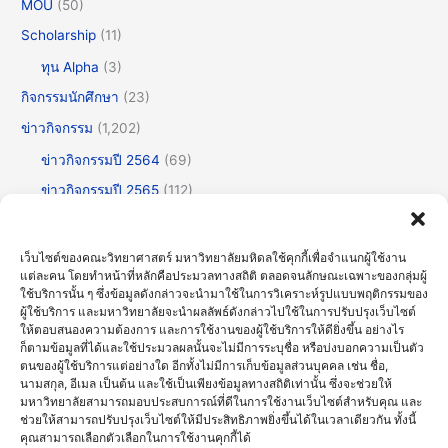
MOU
(50)
Scholarship
(11)
ทุน Alpha
(3)
กิจกรรมนักศึกษา
(23)
ข่าวกิจกรรม
(1,202)
ข่าวกิจกรรมปี 2564
(69)
ข่าวกิจกรรมปี 2565
(112)
ข่าวกิจกรรมปี 2566
(175)
ข่าวกิจกรรมปี 2567
(252)
เว็บไซต์ของคณะวิทยาศาสตร์ มหาวิทยาลัยมหิดลใช้คุกกี้เพื่อจำแนกผู้ใช้งาน
แต่ละคน โดยทำหน้าที่หลักคือประมวลทางสถิติ ตลอดจนลักษณะเฉพาะของกลุ่มผู้
ข่าวกิจกรรมปี 2568
(355)
ใช้บริการนั้น ๆ ซึ่งข้อมูลดังกล่าวจะนำมาใช้ในการวิเคราะห์รูปแบบพฤติกรรมของ
ข่าวกิจกรรมปี 2569
(192)
ผู้ใช้บริการ และมหาวิทยาลัยจะนำผลลัพธ์ดังกล่าวไปใช้ในการปรับปรุงเว็บไซต์
ให้ตอบสนองความต้องการ และการใช้งานของผู้ใช้บริการให้ดียิ่งขึ้น อย่างไร
ข่าวทั่วไป
(717)
ก็ตามข้อมูลที่ได้และใช้ประมวลผลนั้นจะไม่มีการระบุชื่อ หรือบ่งบอกความเป็นตัว
ตนของผู้ใช้บริการแต่อย่างใด อีกทั้งไม่มีการเก็บข้อมูลส่วนบุคคล เช่น ชื่อ,
ข่าวธรรมาภิบาลและความโปร่งใส (OIT)
(30)
นามสกุล, อีเมล เป็นต้น และใช้เป็นเพียงข้อมูลทางสถิติเท่านั้น ซึ่งจะช่วยให้
มหาวิทยาลัยสามารถมอบประสบการณ์ที่ดีในการใช้งานเว็บไซต์สำหรับคุณ และ
บรรยายพิเศษ
(123)
ช่วยให้สามารถปรับปรุงเว็บไซต์ให้มีประสิทธิภาพยิ่งขึ้นได้ในเวลาเดียวกัน ทั้งนี้
ประชุมวิชาการ
(60)
คุณสามารถเลือกตัวเลือกในการใช้งานคุกกี้ได้