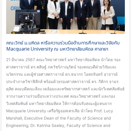
ร่วม
มือ
ด้าน
การ
ศึกษา
คณะวิทย์ ม.มหิดล หารือความร่วมมือด้านการศึกษาและวิจัยกับ
และ
Macquarie University ณ มหาวิทยาลัยมหิดล ศาลายา
วิจัย
กับ
21 มีนาคม 2567 คณะวิทยาศาสตร์ มหาวิทยาลัยมหิดล นำโดย รอง
Macquarie
ศาสตราจารย์ ดร.พสิษฐ์ ภควัชร์ภาณุรัตน์ รองคณบดีฝ่ายวิจัยและ
University
นวัตกรรม และผู้ช่วยศาสตราจารย์ ดร.ธนากร โอสถจันทร์ อาจารย์
ณ
ประจำภาควิชาฟิสิกส์ พร้อมด้วยรองศาสตราจารย์ ดร. กิติกร จามร
มหาวิทยาลัย
ดุสิต คณบดีคณะสิ่งแวดล้อมและทรัพยากรศาสตร์ และนักวิเทศสัมพันธ์
มหิดล
จากงานความร่วมมือระหว่างประเทศ คณะวิทยาศาสตร์ และกอง
ศาลา
วิเทศสัมพันธ์ มหาวิทยาลัยมหิดล ให้การต้อนรับคณะผู้แทนจาก
ยา
Macquarie University เครือรัฐออสเตรเลีย นำโดย Prof. Lucy
Marshall, Executive Dean of the Faculty of Science and
Engineering, Dr. Katrina Sealey, Faculty of Science and