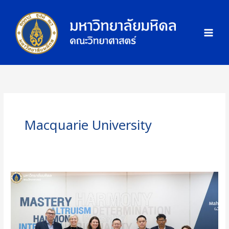
Skip
ภ
to
า
content
พ
กิ
จ
ก
ร
ร
ม
Macquarie University
คณะ
วิทย์
ม.มหิดล
หารือ
ความ