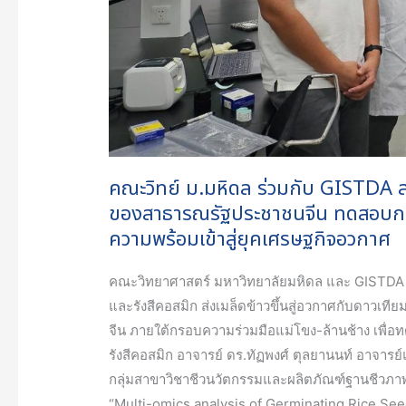
Shijian-
19
ของ
สาธารณรัฐ
ประชาชน
จีน
ทดสอบ
การ
คณะวิทย์ ม.มหิดล ร่วมกับ GISTDA ส่
เติบโต
ของสาธารณรัฐประชาชนจีน ทดสอบกา
ของ
ความพร้อมเข้าสู่ยุคเศรษฐกิจอวกาศ
ข้าว
ใน
คณะวิทยาศาสตร์ มหาวิทยาลัยมหิดล และ GISTDA 
สภาพ
และรังสีคอสมิก ส่งเมล็ดข้าวขึ้นสู่อวกาศกับดาวเท
แวดล้อม
จีน ภายใต้กรอบความร่วมมือแม่โขง-ล้านช้าง เพื่อ
รุนแรง
รังสีคอสมิก อาจารย์ ดร.ทัฏพงศ์ ตุลยานนท์ อาจารย
เตรียม
กลุ่มสาขาวิชาชีวนวัตกรรมและผลิตภัณฑ์ฐานชีวภา
ความ
“Multi-omics analysis of Germinating Rice See