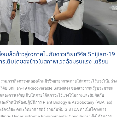
งเมล็ดข้าวสู่อวกาศไปกับดาวเทียมวิจัย Shijian-19
รเติบโตของข้าวในสภาพแวดล้อมรุนแรง เตรียม
ร่วมภารกิจการทดลองด้านชีววิทยาอวกาศภายใต้สภาวะไร้แรงโน้มถ่วง
ียมวิจัย Shijian-19 (Recoverable Satellite) ของสาธารณรัฐประชาชน
ทดลองการเจริญเติบโตภายใต้สภาวะไร้แรงโน้มถ่วงและสัมผัสกับ
์และหัวหน้าห้องปฏิบัติการ Plant Biology & Astrobotany (PBA lab)
พอัจฉริยะ คณะวิทยาศาสตร์ ร่วมกับทีม GISTDA ดำเนินโครงการ
dlings Under Extreme Environmental Conditions” ซึ่งได้รับการ