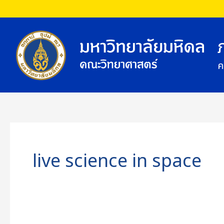
Skip
to
content
ค
live science in space