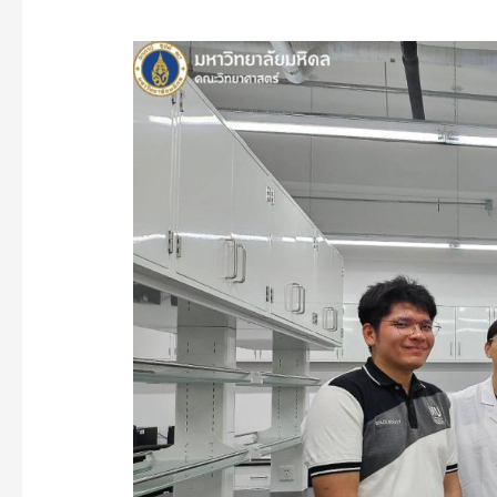
คณะ
วิทย์
ม.มหิดล
ร่วม
กับ
GISTDA
ส่ง
เมล็ด
ข้าว
สู่
อวกาศ
ไป
กับ
ดาวเทียม
วิจัย