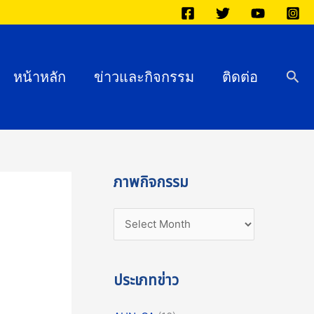
ภ
า
พ
กิ
Sea
หน้าหลัก
ข่าวและกิจกรรม
ติดต่อ
จ
ก
ร
ร
ม
ภาพกิจกรรม
ประเภทข่าว