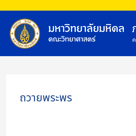
Skip
to
content
ค
ถวายพระพร