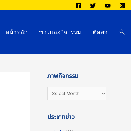
ภ
า
พ
กิ
Sea
หน้าหลัก
ข่าวและกิจกรรม
ติดต่อ
จ
ก
ร
ร
ม
ภาพกิจกรรม
ประเภทข่าว