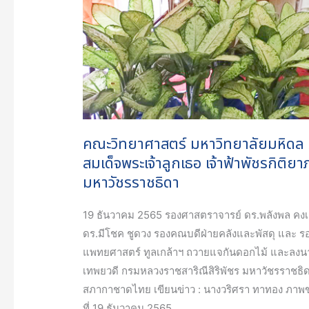
ลูกเธอ
เจ้า
ฟ้า
พัช
รกิ
ติ
ยาภา
นเร
คณะวิทยาศาสตร์ มหาวิทยาลัยมหิดล
นทิ
สมเด็จพระเจ้าลูกเธอ เจ้าฟ้าพัชรกิติ
รา
มหาวัชรราชธิดา
เทพย
วดี
19 ธันวาคม 2565 รองศาสตราจารย์ ดร.พลังพล คงเ
กรม
ดร.มีโชค ชูดวง รองคณบดีฝ่ายคลังและพัสดุ และ ร
หลวง
แพทยศาสตร์ ทูลเกล้าฯ ถวายแจกันดอกไม้ และลงนาม
ราช
เทพยวดี กรมหลวงราชสาริณีสิริพัชร มหาวัชรราชธิ
สา
สภากาชาดไทย เขียนข่าว : นางวริศรา ทาทอง ภาพข
ริณี
ที่ 19 ธันวาคม 2565