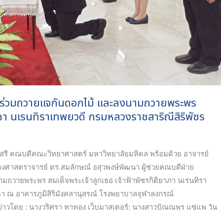
 ร่วมถวายแจกันดอกไม้ และลงนามถวายพระพร
ยาภา นเรนทิราเทพยวดี กรมหลวงราชสาริณีสิริพัชร
สรี คณบดีคณะวิทยาศาสตร์ มหาวิทยาลัยมหิดล พร้อมด้วย อาจารย์
องศาสตราจารย์ ดร.สมลักษณ์ อสุวพงษ์พัฒนา ผู้ช่วยคณบดีฝ่าย
ถวายพระพร สมเด็จพระเจ้าลูกเธอ เจ้าฟ้าพัชรกิติยาภา นเรนทิรา
ดา ณ อาคารภูมิสิริมังคลานุสรณ์ โรงพยาบาลจุฬาลงกรณ์
่าวโดย : นางวริศรา ทาทอง เว็บมาสเตอร์: นางสาวปัณณพร แซ่แพ วัน