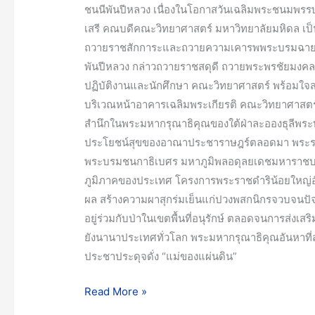
ชนนีพันปีหลวง เนื่องในโอกาสวันเฉลิมพระชนมพรร
วัน
เสรี คณบดีคณะวิทยาศาสตร์ มหาวิทยาลัยมหิดล เป
เฉลิม
ถวายราชสักการะและถวายความเคารพพระบรมฉายาลัก
พระชนมพรรษา
พันปีหลวง กล่าวถวายราชสดุดี ถวายพระพรชัยมงคล 
90
ปฏิบัติงานและนักศึกษา คณะวิทยาศาสตร์ พร้อมใจสวมเ
พรรษา
บริเวณหน้าอาคารเฉลิมพระเกียรติ คณะวิทยาศาส
12
สำนึกในพระมหากรุณาธิคุณของใต้ฝ่าละอองธุลีพระบา
สิงหาคม
ประโยชน์สุขของอาณาประชาราษฎร์ตลอดมา พระราช
2565
พระบรมชนกาธิเบศร มหาภูมิพลอดุลยเดชมหาราชบรม
ภูมิภาคของประเทศ โครงการพระราชดำริน้อยใหญ่อ
ผล สร้างความผาสุกร่มเย็นแก่ปวงพสกนิกรจวบจนปัจจุ
อยู่ร่วมกับป่าในเขตพื้นที่อนุรักษ์ ตลอดจนการส่งเ
ยังนานาประเทศทั่วโลก พระมหากรุณาธิคุณอันหาที่ส
ประชาประดุจดั่ง “แม่ของแผ่นดิน”
Read More »