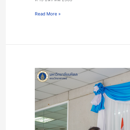
สิริ
พัชร
Read More »
มหา
วัชร
ราช
ธิดา
คณะ
วิทยาศาสตร์
มหาวิทยาลัย
มหิดล
จัด
พิธี
ถวาย
พระพร