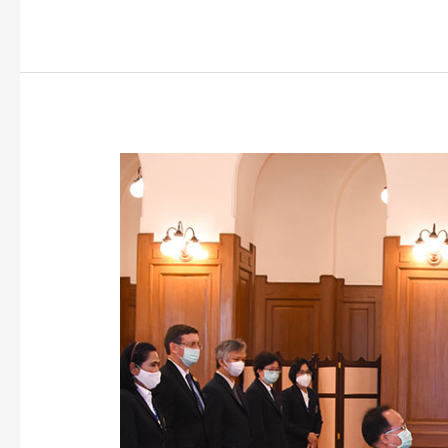
คณะ
ผู้
บริหาร
คณะ
วิทยาศาสตร์
เข้า
ทูลเกล้าฯ
ถวาย
แจกัน
ดอกไม้
และ