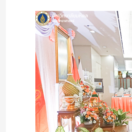
คณะ
วิทยาศาสตร์
มหาวิทยาลัย
มหิดล
ร่วม
ถวาย
แจกัน
ดอกไม้
และ
ลง
นาม
ถวาย
พระพร
สมเด็จ
พระเจ้า