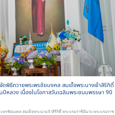
ดพิธีถวายพระพรชัยมงคล สมเด็จพระนางเจ้าสิริกิติ์
นปีหลวง เนื่องในโอกาสวันเฉลิมพระชนมพรรษา 90
ะพรชัยมงคล สมเด็จพระนางเจ้าสิริกิติ์ พระบรมราชินีนาถ พระบรมราช