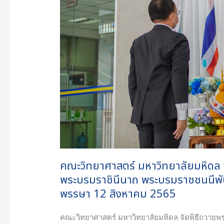
ชัยมงคล
สมเด็จ
พระนาง
เจ้า
สิ
ริกิ
ติ์
พระบรม
ราชินีนาถ
พระบรม
ราช
ชนนี
คณะวิทยาศาสตร์ มหาวิทยาลัยมหิดล จั
พันปี
พระบรมราชินีนาถ พระบรมราชชนนีพั
หลวง
พรรษา 12 สิงหาคม 2565
เนื่อง
ใน
คณะวิทยาศาสตร์ มหาวิทยาลัยมหิดล จัดพิธีถวายพร
โอกาส