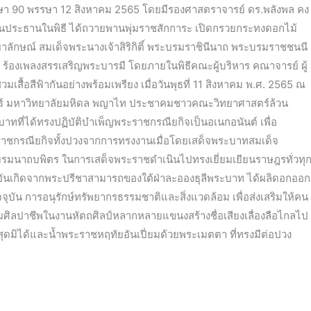
ษา 90 พรรษา 12 สิงหาคม 2565 โดยมีรองศาสตราจารย์ ดร.พลังพล คง
็นประธานในพิธี ได้ถวายพานพุ่มราชสักการะ เปิดกรวยกระทงดอกไม้
ษณ์ สมเด็จพระนางเจ้าสิริกิติ์ พระบรมราชินีนาถ พระบรมราชชนนี
ร้องเพลงสรรเสริญพระบารมี โดยภายในพิธีคณะผู้บริหาร คณาจารย์ ผู้
สื้อสีฟ้ากันอย่างพร้อมเพรียง เมื่อวันพุธที่ 11 สิงหาคม พ.ศ. 2565 ณ
ตร์ มหาวิทยาลัยมหิดล พญาไท ประชาคมชาวคณะวิทยาศาสตร์ล้วน
ทที่ได้ทรงปฏิบัติบำเพ็ญพระราชกรณียกิจเป็นอเนกอนันต์ เพื่อ
กรณียกิจทั้งปวงจากการทรงงานเมื่อโดยเสด็จพระบาทสมเด็จ
นาถบพิตร ในการเสด็จพระราชดำเนินไปทรงเยี่ยมเยียนราษฎรทั่วทุ
ันเกิดจากพระปรีชาสามารถของใต้ฝ่าละอองธุลีพระบาท ได้ผลิดอกออก
บัน การอนุรักษ์ทรัพยากรธรรมชาติและสิ่งแวดล้อม เพื่อส่งเสริมให้คน
สริมศิลปาชีพในงานหัตถศิลป์หลากหลายแขนงสร้างชื่อเสียงเลื่องลือไกลไป
ุดมิได้และน้ำพระราชหฤทัยอันเปี่ยมด้วยพระเมตตา ที่ทรงมีต่อปวง