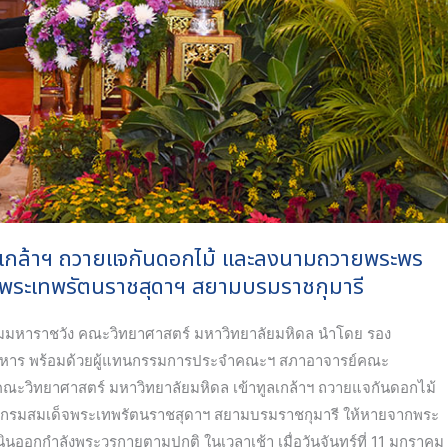
ูลเกล้าฯ ถวายแจกันดอกไม้ และลงนามถวายพระพร
็จพระเทพรัตนราชสุดาฯ สยามบรมราชกุมารี
หาราชวัง คณะวิทยาศาสตร์ มหาวิทยาลัยมหิดล นำโดย รอง
้บริหาร พร้อมด้วยผู้แทนกรรมการประจำคณะฯ สภาอาจารย์คณะ
ณะวิทยาศาสตร์ มหาวิทยาลัยมหิดล เข้าทูลเกล้าฯ ถวายแจกันดอกไม้
 กรมสมเด็จพระเทพรัตนราชสุดาฯ สยามบรมราชกุมารี ให้หายจากพระ
นออกกำลังพระวรกายตามปกติ ในเวลาเช้า เมื่อวันจันทร์ที่ 11 มกราคม