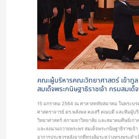
ลง
นาม
ถวาย
พระพร
สมเด็จ
พระ
กนิษฐา
ธิ
ราช
คณะผู้บริหารคณะวิทยาศาสตร์ เข้าท
เจ้า
สมเด็จพระกนิษฐาธิราชเจ้า กรมสมเด
กรม
สมเด็จ
15 มกราคม 2564 ณ ศาลาสหทัยสมาคม ในพระบรมม
พระ
ศาสตราจารย์ ดร.พลังพล คงเสรี คณบดี และทีมผู
เทพ
วิทยาศาสตร์ สภามหาวิทยาลัย และสมาคมศิษย์เก่าค
รัตน
และลงนามถวายพระพร สมเด็จพระกนิษฐาธิราชเจ้า
ราช
อาการประชวรหลังจากที่ทรงล้มระหว่างทรงพระดำเนิ
สุ