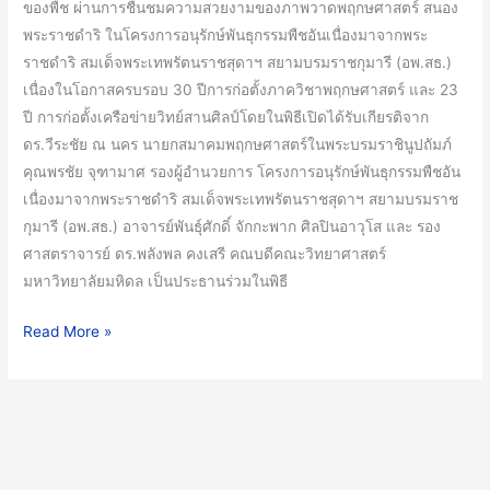
งาน
ของพืช ผ่านการชื่นชมความสวยงามของภาพวาดพฤกษศาสตร์ สนอง
พฤกษ
พระราชดำริ ในโครงการอนุรักษ์พันธุกรรมพืชอันเนื่องมาจากพระ
ศิลป์”
ราชดำริ สมเด็จพระเทพรัตนราชสุดาฯ สยามบรมราชกุมารี (อพ.สธ.)
ครั้ง
เนื่องในโอกาสครบรอบ 30 ปีการก่อตั้งภาควิชาพฤกษศาสตร์ และ 23
ที่
ปี การก่อตั้งเครือข่ายวิทย์สานศิลป์โดยในพิธีเปิดได้รับเกียรติจาก
4
ดร.วีระชัย ณ นคร นายกสมาคมพฤกษศาสตร์ในพระบรมราชินูปถัมภ์
คุณพรชัย จุฑามาศ รองผู้อำนวยการ โครงการอนุรักษ์พันธุกรรมพืชอัน
เนื่องมาจากพระราชดำริ สมเด็จพระเทพรัตนราชสุดาฯ สยามบรมราช
กุมารี (อพ.สธ.) อาจารย์พันธุ์ศักดิ์ จักกะพาก ศิลปินอาวุโส และ รอง
ศาสตราจารย์ ดร.พลังพล คงเสรี คณบดีคณะวิทยาศาสตร์
มหาวิทยาลัยมหิดล เป็นประธานร่วมในพิธี
Read More »