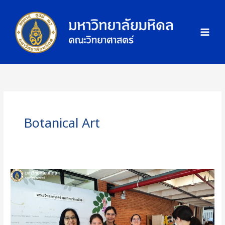
Skip
ภ
to
า
content
พ
กิ
จ
ก
ร
ร
ม
Botanical Art
คณะ
วิทย์
ม.มหิดล
ร่วม
ขบวน