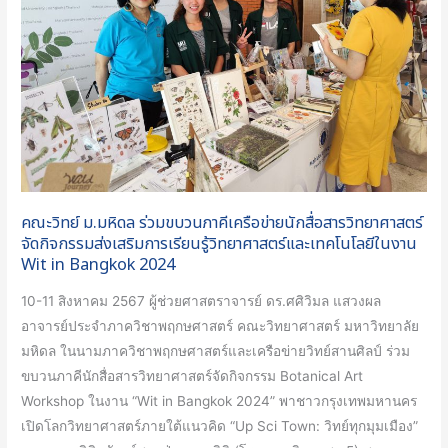
ภาคี
เครือ
ข่าย
นัก
สื่อสาร
วิทยาศาสตร์
จัด
กิจกรรม
คณะวิทย์ ม.มหิดล ร่วมขบวนภาคีเครือข่ายนักสื่อสารวิทยาศาสตร์
ส่ง
จัดกิจกรรมส่งเสริมการเรียนรู้วิทยาศาสตร์และเทคโนโลยีในงาน
เสริม
Wit in Bangkok 2024
การ
เรียน
10-11 สิงหาคม 2567 ผู้ช่วยศาสตราจารย์ ดร.ศศิวิมล แสวงผล
รู้
อาจารย์ประจำภาควิชาพฤกษศาสตร์ คณะวิทยาศาสตร์ มหาวิทยาลัย
วิทยาศาสตร์
มหิดล ในนามภาควิชาพฤกษศาสตร์และเครือข่ายวิทย์สานศิลป์ ร่วม
และ
ขบวนภาคีนักสื่อสารวิทยาศาสตร์จัดกิจกรรม Botanical Art
เทคโนโลยี
Workshop ในงาน “Wit in Bangkok 2024” พาชาวกรุงเทพมหานคร
ใน
เปิดโลกวิทยาศาสตร์ภายใต้แนวคิด “Up Sci Town: วิทย์ทุกมุมเมือง”