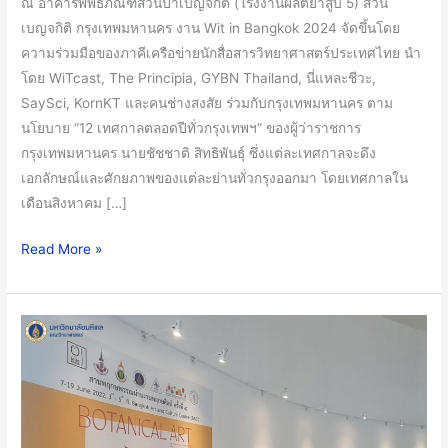
งาน
ณ อาคารพิพิธภัณฑ์สวนป่าเบญจกิติ (โรงงานผลิตยาสูบ 5) สวน
Wit
เบญจกิติ กรุงเทพมหานคร งาน Wit in Bangkok 2024 จัดขึ้นโดย
in
ความร่วมมือของภาคีเครือข่ายนักสื่อสารวิทยาศาสตร์ประเทศไทย นำ
Bangkok
โดย WiTcast, The Principia, GYBN Thailand, นี่แหละชีวะ,
2024
SaySci, KornKT และคนช่างสงสัย ร่วมกับกรุงเทพมหานคร ตาม
นโยบาย “12 เทศกาลตลอดปีทั่วกรุงเทพฯ” ของผู้ว่าราชการ
กรุงเทพมหานคร นายชัชชาติ สิทธิพันธุ์ ซึ่งแต่ละเทศกาลจะดึง
เอกลักษณ์และศักยภาพของแต่ละย่านทั่วกรุงออกมา โดยเทศกาลใน
เดือนสิงหาคม […]
Read More »
ภาค
วิชา
พฤกษศาสตร์
และ
เครือ