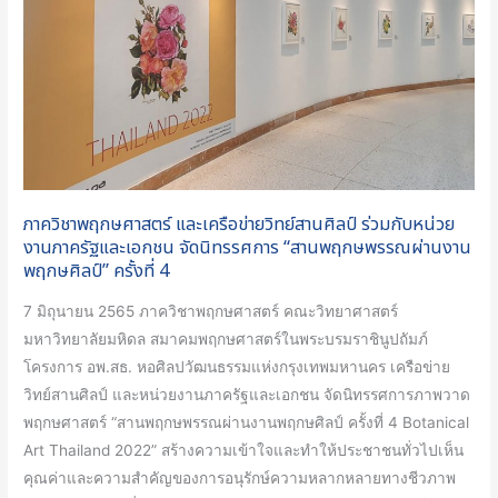
ข่าย
วิทย์
สาน
ศิลป์
ร่วม
กับ
หน่วย
งาน
ภาควิชาพฤกษศาสตร์ และเครือข่ายวิทย์สานศิลป์ ร่วมกับหน่วย
ภาค
งานภาครัฐและเอกชน จัดนิทรรศการ “สานพฤกษพรรณผ่านงาน
รัฐ
พฤกษศิลป์” ครั้งที่ 4
และ
เอกชน
7 มิถุนายน 2565 ภาควิชาพฤกษศาสตร์ คณะวิทยาศาสตร์
จัด
มหาวิทยาลัยมหิดล สมาคมพฤกษศาสตร์ในพระบรมราชินูปถัมภ์
นิทรรศการ
โครงการ อพ.สธ. หอศิลปวัฒนธรรมแห่งกรุงเทพมหานคร เครือข่าย
“สาน
วิทย์สานศิลป์ และหน่วยงานภาครัฐและเอกชน จัดนิทรรศการภาพวาด
พฤกษ
พฤกษศาสตร์ “สานพฤกษพรรณผ่านงานพฤกษศิลป์ ครั้งที่ 4 Botanical
พรรณ
Art Thailand 2022” สร้างความเข้าใจและทำให้ประชาชนทั่วไปเห็น
ผ่าน
คุณค่าและความสำคัญของการอนุรักษ์ความหลากหลายทางชีวภาพ