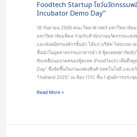
Startup
Foodtech Startup โชว์นวัตกรรมพ
โชว์
Incubator Demo Day”
นวัตกรรม
พลิก
18 กันยายน 2568 คณะวิทยาศาสตร์ มหาวิทยาลัยม
โฉม
มหาวิทยาลัยมหิดล ร่วมกับสำนักงานนวัตกรรมแห่งชาต
อนาคต
และพันธมิตรองค์กรชั้นนำ ได้แก่ บริษัท ไทยเบฟเวอเ
อุตสาหกรรม
ชั้นนำในอุตสาหกรรมอาหารนำ 9 ฟู้ดเทคสตาร์ตอัป
อาหาร
ขับเคลื่อนอนาคตของฟู้ดเทค (FoodTech) เพื่อดึง
บน
Day” ซึ่งจัดขึ้นในงานแสดงสินค้าเทคโนโลยี และน
เวที
Thailand 2025” ณ ห้อง 111C ชั้น 1 ศูนย์การประชุม
“SPACE-
Read More »
F
Incubator
Demo
Day”