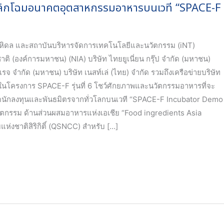
ลิกโฉมอนาคตอุตสาหกรรมอาหารบนเวที “SPACE-F
หิดล และสถาบันบริหารจัดการเทคโนโลยีและนวัตกรรม (iNT)
ิ (องค์การมหาชน) (NIA) บริษัท ไทยยูเนี่ยน กรุ๊ป จำกัด (มหาชน)
รจ จำกัด (มหาชน) บริษัท เนสท์เล่ (ไทย) จำกัด รวมถึงเครือข่ายบริษัท
ในโครงการ SPACE-F รุ่นที่ 6 โชว์ศักยภาพและนวัตกรรมอาหารที่จะ
ดูดนักลงทุนและพันธมิตรจากทั่วโลกบนเวที “SPACE-F Incubator Demo
วัตกรรม ด้านส่วนผสมอาหารแห่งเอเชีย “Food ingredients Asia
แห่งชาติสิริกิติ์ (QSNCC) สำหรับ […]