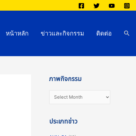
ภ
า
พ
กิ
Sea
หน้าหลัก
ข่าวและกิจกรรม
ติดต่อ
จ
ก
ร
ร
ม
ภาพกิจกรรม
ประเภทข่าว