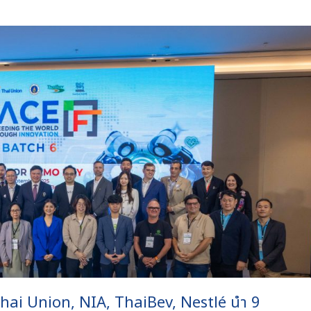
 Thai Union, NIA, ThaiBev, Nestlé นำ 9