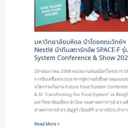
นำ
ทีม
สตาร์ท
อัพ
SPACE-
มหาวิทยาลัยมหิดล นำโดยคณะวิทย์ฯ 
F
Nestlé นำทีมสตาร์ทอัพ SPACE-F รุ
รุ่น
System Conference & Show 2025 ค
ที่
6
29 พฤษภาคม 2568 หน่วยงานพันธมิตรโครงการ SPACE-
ร่วม
การขับเคลื่อนระบบอาหารสู่ความยั่งยืนผ่านมุมมอ
นำ
นวัตกรรมในงาน Future Food System Conference &
เสนอ
& AI: Transforming Our Food System” ณ ห้องจูปิ
นวัตกรรม
มหาวิทยาลัยมหิดล นำโดย รองศาสตราจารย์ ดร.พสิษ
ใน
ศาสตราจารย์ ดร.ณัฏฐวี เนียมศิริ อาจารย์ประจำภ
งาน
Future
Read More »
Food