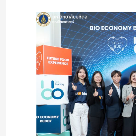
มหาวิทยาลัย
มหิดล
นำ
โดย
คณะ
วิทย์ฯ
ร่วม
กับ
พันธมิตร
Thai
Union,
NIA,
ThaiBev
และ
Nestlé