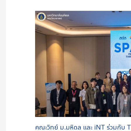
คณะ
วิทย์
ม.มหิดล
และ
iNT
ร่วม
กับ
Thai
Union,
NIA,
ThaiBev,
Nestlé
นำ
9
Foodtech
คณะวิทย์ ม.มหิดล และ iNT ร่วมกับ