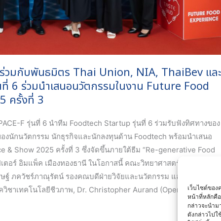
ร่วมกับพันธมิตร Thai Union, NIA, ThaiBev แล
่นที่ 6 ร่วมนำเสนอนวัตกรรมในงาน Future Food
รั้งที่ 3
F รุ่นที่ 6 นำทีม Foodtech Startup รุ่นที่ 6 ร่วมรับฟังทิศทางของ
งของนักนวัตกรรม นักธุรกิจและนักลงทุนด้าน Foodtech พร้อมนำเสนอ
 Show 2025 ครั้งที่ 3 ซึ่งจัดขึ้นภายใต้ธีม “Re-generative Food
เตอร์ อิมแพ็ค เมืองทองธานี ในโอกาสนี้ คณะวิทยาศาสตร์
ฐ์ ภควัชร์ภาณุรัตน์ รองคณบดีฝ่ายวิจัยและนวัตกรรม และรอง
เว็บไซต์ของค
าควิชาเทคโนโลยีชีวภาพ, Dr. Christopher Aurand (Open Innovation
หน้าที่หลักค
กล่าวจะนำมา
ดังกล่าวไปใ