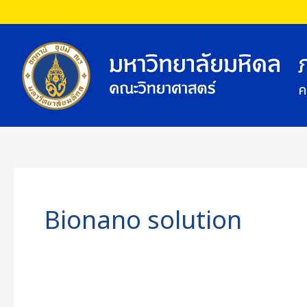
Skip
to
content
ค
Bionano solution