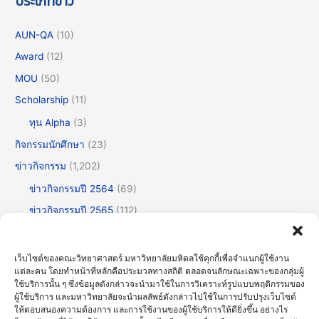
ประเภทข่าว
ใน
สังคม
AUN-QA
(10)
เพื่อ
นำ
Award
(12)
ไป
MOU
(50)
สู่
Scholarship
(11)
ความ
ทุน Alpha
(3)
ยั่งยืน
กิจกรรมนักศึกษา
(23)
ของ
โลก
ข่าวกิจกรรม
(1,202)
ต่อ
ข่าวกิจกรรมปี 2564
(69)
ไป
ข่าวกิจกรรมปี 2565
(112)
ข่าวกิจกรรมปี 2566
(175)
ข่าวกิจกรรมปี 2567
(252)
เว็บไซต์ของคณะวิทยาศาสตร์ มหาวิทยาลัยมหิดลใช้คุกกี้เพื่อจำแนกผู้ใช้งาน
แต่ละคน โดยทำหน้าที่หลักคือประมวลทางสถิติ ตลอดจนลักษณะเฉพาะของกลุ่มผู้
ข่าวกิจกรรมปี 2568
(355)
ใช้บริการนั้น ๆ ซึ่งข้อมูลดังกล่าวจะนำมาใช้ในการวิเคราะห์รูปแบบพฤติกรรมของ
ผู้ใช้บริการ และมหาวิทยาลัยจะนำผลลัพธ์ดังกล่าวไปใช้ในการปรับปรุงเว็บไซต์
ข่าวกิจกรรมปี 2569
(192)
ให้ตอบสนองความต้องการ และการใช้งานของผู้ใช้บริการให้ดียิ่งขึ้น อย่างไร
ข่าวทั่วไป
(717)