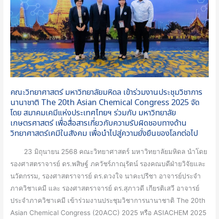
ร่วม
งาน
ประชุม
วิชาการ
นานาชาติ
The
20th
คณะวิทยาศาสตร์ มหาวิทยาลัยมหิดล เข้าร่วมงานประชุมวิชาการ
Asian
นานาชาติ The 20th Asian Chemical Congress 2025 จัด
Chemical
โดย สมาคมเคมีแห่งประเทศไทยฯ ร่วมกับ มหาวิทยาลัย
เกษตรศาสตร์ เพื่อสื่อสารเกี่ยวกับความรับผิดชอบทางด้าน
Congress
วิทยาศาสตร์เคมีในสังคม เพื่อนำไปสู่ความยั่งยืนของโลกต่อไป
2025
จัด
23 มิถุนายน 2568 คณะวิทยาศาสตร์ มหาวิทยาลัยมหิดล นำโดย
โดย
รองศาสตราจารย์ ดร.พสิษฐ์ ภควัชร์ภาณุรัตน์ รองคณบดีฝ่ายวิจัยและ
สมาคม
นวัตกรรม, รองศาสตราจารย์ ดร.ดวงใจ นาคะปรีชา อาจารย์ประจำ
เคมี
ภาควิชาเคมี และ รองศาสตราจารย์ ดร.สุภาวดี เกียรติเสวี อาจารย์
แห่ง
ประจำภาควิชาเคมี เข้าร่วมงานประชุมวิชาการนานาชาติ The 20th
ประ
Asian Chemical Congress (20ACC) 2025 หรือ ASIACHEM 2025