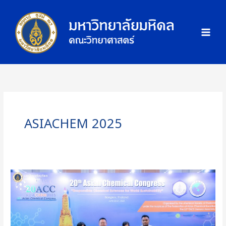
Skip
ภ
to
า
content
พ
กิ
จ
ก
ร
ร
ม
ASIACHEM 2025
คณะ
วิทยาศาสตร์
มหาวิทยาลัย
มหิดล
เข้า