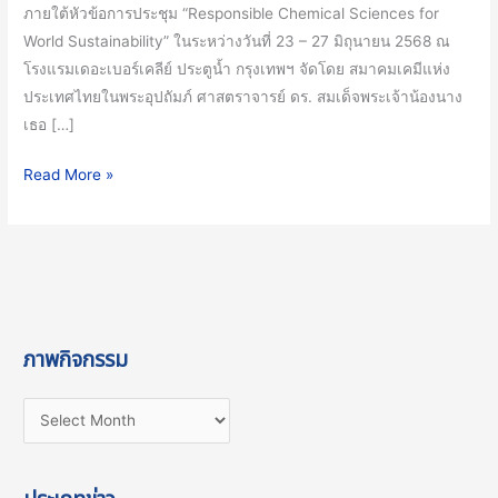
เทศ
ภายใต้หัวข้อการประชุม “Responsible Chemical Sciences for
ไทยฯ
World Sustainability” ในระหว่างวันที่ 23 – 27 มิถุนายน 2568 ณ
ร่วม
โรงแรมเดอะเบอร์เคลีย์ ประตูน้ำ กรุงเทพฯ จัดโดย สมาคมเคมีแห่ง
กับ
ประเทศไทยในพระอุปถัมภ์ ศาสตราจารย์ ดร. สมเด็จพระเจ้าน้องนาง
มหาวิทยาลัย
เธอ […]
เกษตรศาสตร์
เพื่อ
Read More »
สื่อสาร
เกี่ยว
กับ
ความ
รับ
ผิด
ภาพกิจกรรม
ชอบ
ทาง
ด้าน
วิทยาศาสตร์
เคมี