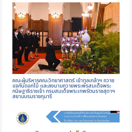
คณะผู้บริหารคณะวิทยาศาสตร์ เข้าทูลเกล้าฯ ถวาย
แจกันดอกไม้ และลงนามถวายพระพรสมเด็จพระ
กนิษฐาธิราชเจ้า กรมสมเด็จพระเทพรัตนราชสุดาฯ
สยามบรมราชกุมารี