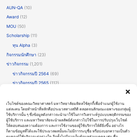
AUN-QA
(10)
Award
(12)
MOU
(50)
Scholarship
(11)
ทุน Alpha
(3)
กิจกรรมนักศึกษา
(23)
ข่าวกิจกรรม
(1,201)
ข่าวกิจกรรมปี 2564
(69)
ข่าวกิจกรรมปี 2565
(112)
ข่าวกิจกรรมปี 2566
(175)
ข่าวกิจกรรมปี 2567
(252)
เว็บไซต์ของคณะวิทยาศาสตร์ มหาวิทยาลัยมหิดลใช้คุกกี้เพื่อจำแนกผู้ใช้งาน
แต่ละคน โดยทำหน้าที่หลักคือประมวลทางสถิติ ตลอดจนลักษณะเฉพาะของกลุ่มผู้
ข่าวกิจกรรมปี 2568
(355)
ใช้บริการนั้น ๆ ซึ่งข้อมูลดังกล่าวจะนำมาใช้ในการวิเคราะห์รูปแบบพฤติกรรมของ
ข่าวกิจกรรมปี 2569
(191)
ผู้ใช้บริการ และมหาวิทยาลัยจะนำผลลัพธ์ดังกล่าวไปใช้ในการปรับปรุงเว็บไซต์
ให้ตอบสนองความต้องการ และการใช้งานของผู้ใช้บริการให้ดียิ่งขึ้น อย่างไร
ข่าวทั่วไป
(716)
ก็ตามข้อมูลที่ได้และใช้ประมวลผลนั้นจะไม่มีการระบุชื่อ หรือบ่งบอกความเป็นตัว
ตนของผู้ใช้บริการแต่อย่างใด อีกทั้งไม่มีการเก็บข้อมูลส่วนบุคคล เช่น ชื่อ,