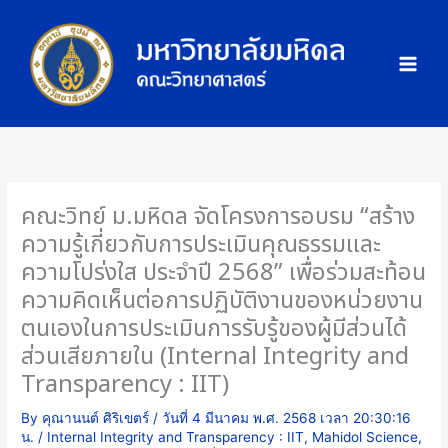
Skip
ภ
to
า
content
พ
กิ
จ
ก
ร
ร
คณะวิทย์ ม.มหิดล จัดโครงการอบรม “สร้าง
ม
ความรู้เกี่ยวกับการประเมินคุณธรรมและ
ความโปร่งใส ประจำปี 2568” เพื่อร่วมสะท้อน
ความคิดเห็นต่อการปฏิบัติงานของหน่วยงาน
ตนเองในการประเมินการรับรู้ของผู้มีส่วนได้
ส่วนเสียภายใน (Internal Integrity and
Transparency : IIT)
By
คุณานนต์ ศิริเขตร์
/
วันที่ 4 มีนาคม พ.ศ. 2568 เวลา 20:30:16
น.
/
Internal Integrity and Transparency : IIT
,
Mahidol Science
,