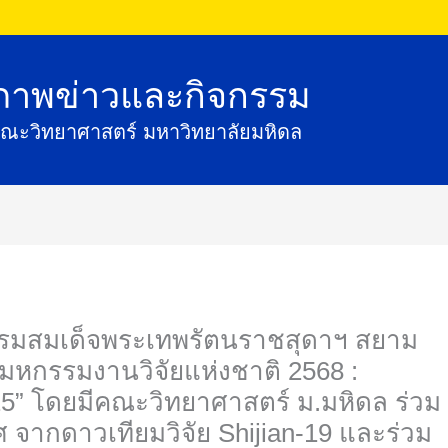
ภาพข่าวและกิจกรรม
ณะวิทยาศาสตร์ มหาวิทยาลัยมหิดล
สมเด็จพระเทพรัตนราชสุดาฯ สยามบรมราช
านวิจัยแห่งชาติ 2568 : Thailand Research
ร์ ม.มหิดล ร่วมทูลเกล้าถวายเมล็ดข้าว
an-19 และร่วมรับถ้วยรางวัลพระราชทาน ชนะ