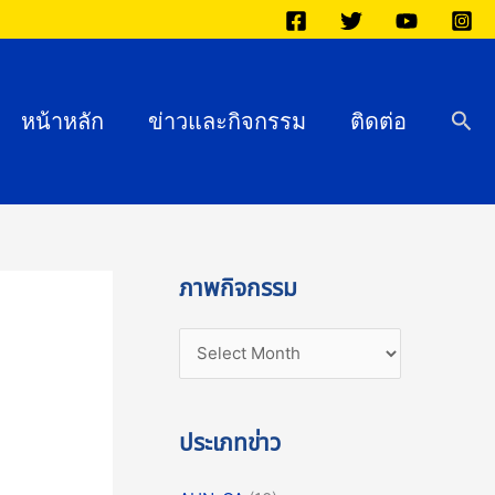
ภ
า
พ
กิ
Sea
หน้าหลัก
ข่าวและกิจกรรม
ติดต่อ
จ
ก
ร
ร
ม
ภาพกิจกรรม
ประเภทข่าว