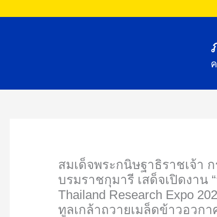
Skip
to
content
ค
สมเด็จพระกนิษฐาธิราชเจ้า กรม
กุมารี เสด็จเปิดงาน “มหกรรมง
Expo 2025” โดยมีคณะวิทยาศาสต
อวกาศ จากดาวเทียมวิจัย Shiji