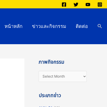
ภ
า
พ
กิ
Sea
หน้าหลัก
ข่าวและกิจกรรม
ติดต่อ
จ
ก
ร
ร
ม
ภาพกิจกรรม
ประเภทข่าว