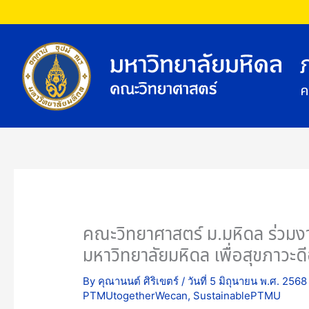
Skip
to
content
ค
คณะวิทยาศาสตร์ ม.มหิดล ร่ว
มหาวิทยาลัยมหิดล เพื่อสุขภาวะดี
By
คุณานนต์ ศิริเขตร์
/
วันที่ 5 มิถุนายน พ.ศ. 256
PTMUtogetherWecan
,
SustainablePTMU