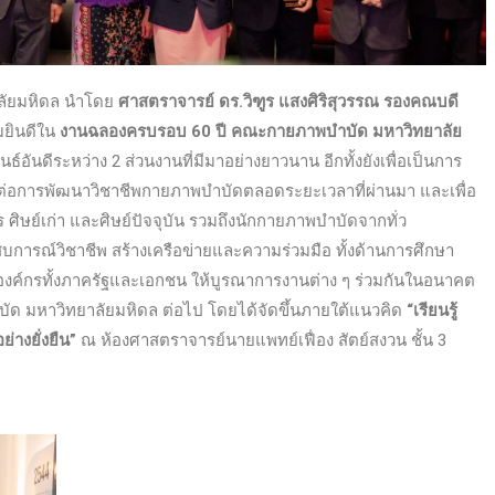
ลัยมหิดล นำโดย
ศาสตราจารย์ ดร.วิฑูร แสงศิริสุวรรณ รองคณบดี
มยินดีใน
งานฉลองครบรอบ 60 ปี คณะกายภาพบำบัด มหาวิทยาลัย
ธ์อันดีระหว่าง 2 ส่วนงานที่มีมาอย่างยาวนาน อีกทั้งยังเพื่อเป็นการ
่อการพัฒนาวิชาชีพกายภาพบำบัดตลอดระยะเวลาที่ผ่านมา และเพื่อ
ศิษย์เก่า และศิษย์ปัจจุบัน รวมถึงนักกายภาพบำบัดจากทั่ว
การณ์วิชาชีพ สร้างเครือข่ายและความร่วมมือ ทั้งด้านการศึกษา
งองค์กรทั้งภาครัฐและเอกชน ให้บูรณาการงานต่าง ๆ ร่วมกันในอนาคต
ัด มหาวิทยาลัยมหิดล ต่อไป โดยได้จัดขึ้นภายใต้แนวคิด
“เรียนรู้
างยั่งยืน”
ณ ห้องศาสตราจารย์นายแพทย์เฟื่อง สัตย์สงวน ชั้น 3