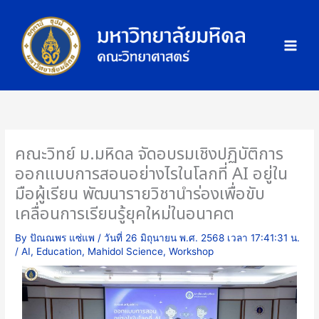
Skip
ภ
to
า
content
พ
กิ
จ
ก
ร
ร
คณะวิทย์ ม.มหิดล จัดอบรมเชิงปฏิบัติการ
ม
ออกแบบการสอนอย่างไรในโลกที่ AI อยู่ใน
มือผู้เรียน พัฒนารายวิชานำร่องเพื่อขับ
เคลื่อนการเรียนรู้ยุคใหม่ในอนาคต
By
ปัณณพร แซ่แพ
/
วันที่ 26 มิถุนายน พ.ศ. 2568 เวลา 17:41:31 น.
/
AI
,
Education
,
Mahidol Science
,
Workshop