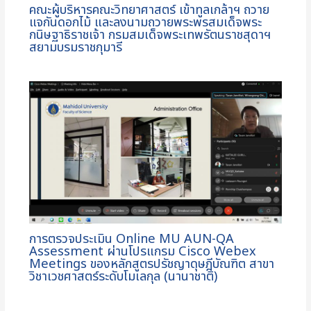
คณะผู้บริหารคณะวิทยาศาสตร์ เข้าทูลเกล้าฯ ถวาย
แจกันดอกไม้ และลงนามถวายพระพรสมเด็จพระ
กนิษฐาธิราชเจ้า กรมสมเด็จพระเทพรัตนราชสุดาฯ
สยามบรมราชกุมารี
การตรวจประเมิน Online MU AUN-QA
Assessment ผ่านโปรแกรม Cisco Webex
Meetings ของหลักสูตรปรัชญาดุษฎีบัณฑิต สาขา
วิชาเวชศาสตร์ระดับโมเลกุล (นานาชาติ)