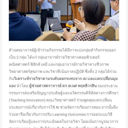
ด้านคณาจารย์ผู้เข้าร่วมกิจกรรมได้มีการแบ่งกลุ่มทำกิจกรรมออก
เป็น 2 กลุ่ม ได้แก่ กลุ่มอาจารย์รายวิชาทางคอมพิวเตอร์
คณิตศาสตร์ ฟิสิกส์ เคมี และกลุ่มอาจารย์รายวิชาทางชีวภาพ
วิทยาศาสตร์สุขภาพ และวิชาที่เน้นภาคปฏิบัติ ซึ่งทั้ง 2 กลุ่มได้ร่วม
กัน
วิเคราะห์รายวิชาตามระดับผลกระทบจาก
AI และแลกเปลี่ยนมุม
มอง
นำโดย
ผู้ช่วยศาสตราจารย์ ดร.ธเนศ พฤทธิวรสิน
รองประธาน
กรรมการส่งเสริมปัญญาประดิษฐ์และนวัตกรรมดิจิทัลทางการศึกษา
(Teaching Innovation) คณะวิทยาศาสตร์ ร่วมพูดคุยแลกเปลี่ยน
ประสบการณ์เกี่ยวกับการใช้ AI ช่วยจัดการเรียนการสอน จากนั้นจึง
ร่วมหารือเกี่ยวกับการปรับ Learning Outcomes การออกแบบวิธี
จัดการเรียนรู้และการประเมินผลในรายวิชา โดยเน้นการบูรณาการ