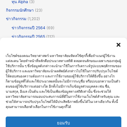
ทุน Alpha
(3)
กิจกรรมนักศึกษา
(23)
ข่าวกิจกรรม
(1,202)
ข่าวกิจกรรมปี 2564
(69)
ข่าวกิจกรรมปี 2565
(112)
ข่าวกิจกรรมปี 2566
(175)
ข่าวกิจกรรมปี 2567
(252)
เว็บไซต์ของคณะวิทยาศาสตร์ มหาวิทยาลัยมหิดลใช้คุกกี้เพื่อจำแนกผู้ใช้งาน
แต่ละคน โดยทำหน้าที่หลักคือประมวลทางสถิติ ตลอดจนลักษณะเฉพาะของกลุ่มผู้
ข่าวกิจกรรมปี 2568
(355)
ใช้บริการนั้น ๆ ซึ่งข้อมูลดังกล่าวจะนำมาใช้ในการวิเคราะห์รูปแบบพฤติกรรมของ
ข่าวกิจกรรมปี 2569
(192)
ผู้ใช้บริการ และมหาวิทยาลัยจะนำผลลัพธ์ดังกล่าวไปใช้ในการปรับปรุงเว็บไซต์
ให้ตอบสนองความต้องการ และการใช้งานของผู้ใช้บริการให้ดียิ่งขึ้น อย่างไร
ข่าวทั่วไป
(717)
ก็ตามข้อมูลที่ได้และใช้ประมวลผลนั้นจะไม่มีการระบุชื่อ หรือบ่งบอกความเป็นตัว
ตนของผู้ใช้บริการแต่อย่างใด อีกทั้งไม่มีการเก็บข้อมูลส่วนบุคคล เช่น ชื่อ,
ข่าวธรรมาภิบาลและความโปร่งใส (OIT)
(30)
นามสกุล, อีเมล เป็นต้น และใช้เป็นเพียงข้อมูลทางสถิติเท่านั้น ซึ่งจะช่วยให้
มหาวิทยาลัยสามารถมอบประสบการณ์ที่ดีในการใช้งานเว็บไซต์สำหรับคุณ และ
บรรยายพิเศษ
(123)
ช่วยให้สามารถปรับปรุงเว็บไซต์ให้มีประสิทธิภาพยิ่งขึ้นได้ในเวลาเดียวกัน ทั้งนี้
ประชุมวิชาการ
(60)
คุณสามารถเลือกตัวเลือกในการใช้งานคุกกี้ได้
ศิลปะวัฒนธรรม
(61)
ยอมรับ