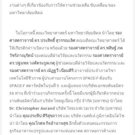
งานต่างๆ ที่เกี่ยวข้องกับการให้ความช่วยเหลือ ขับเคลื่อน ของ
มหาวิทยาลัยมหิดล
ในโอกาสนี้ คณะวิทยาศาสตร์ มหาวิทยาลัยมหิดล นำโดย
รอง
ศาสตราจารย์ ดร.ประสิทธิ์ สุวรรณเลิศ
คณบดีคณะวิทยาศาสตร์ ได้
ให้เกียรติกล่าวเปิดงาน พร้อมด้วย
รองศาสตราจารย์ ดร.พสิษฐ์ ภค
วัชร์ภาณุรัตน์
รองคณบดีฝ่ายวิจัยและนวัตกรรม
รองศาสตราจารย์
ดร.ปฐมพล วงศ์ตระกูลเกตุ
ผู้ช่วยคณบดีฝ่ายวิจัยและนวัตกรรม และ
รองศาสตราจารย์ ดร.ณัฏฐวี เนียมศิริ
อาจารย์ประจำภาควิชา
เทคโนโลยีชีวภาพ ผู้ประสานงานโครงการ SPACE-F ต้อนรับ
SPACE-F สตาร์ทอัพในรุ่นที่ 5 และผู้แทนจากบริษัทเอกชนพันธมิตร
36 ท่าน ที่เข้าร่วมงานกิจกรรมครั้งนี้ โดยมีแขกผู้มีเกียรติจากหน่วย
งานพันธมิตรได้แก่ บริษัท ไทยยูเนี่ยน กรุ๊ป จำกัด (มหาชน) นำโดย
Dr. Christopher Aurand
บริษัท ไทยเบฟเวอเรจ จำกัด (มหาชน)
นำโดย
คุณประทีป ศิริสุขถาวร
และ บริษัท เนสท์เล่ ภูมิภาคอินโดไช
น่า นำโดย
คุณโกศล กิจอำนาจสุข
อีกทั้งตัวแทนคณะกรรมการ
ธุรกิจอาหารแปรรูปและอาหารแห่งอนาคต สภาหอการค้าแห่ง