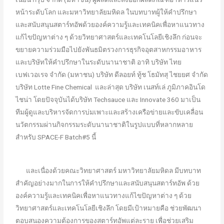
หน้าระดับโลก และมหาวิทยาลัยมหิดล ในบทบาทผู้ให้คำปรึกษา
และสนับสนุนสตาร์ทอัพด้วยองค์ความรู้และเทคนิคเพื่อหาแนวทาง
แก้ไขปัญหาต่าง ๆ ด้วยวิทยาศาสตร์และเทคโนโลยีเชิงลึก ก่อนจะ
ขยายความร่วมมือไปยังพันธมิตรวงการธุรกิจอุตสาหกรรมอาหาร
และบริษัทให้คำปรึกษาในระดับนานาชาติ อาทิ บริษัท ไทย
เบฟเวอเรจ จำกัด (มหาชน) บริษัท ดีลอยท์ ทู้ช โธมัทสุ ไชยยศ จำกัด
บริษัท Lotte Fine Chemical และล่าสุด บริษัท เนสท์เล่ ภูมิภาคอินโด
ไชน่า โดยปัจจุบันได้บริษัท Techsauce และ Innovate 360 มาเป็น
ทีมผู้ดูและบริหารจัดการบ่มเพาะและสร้างเครือข่ายและขับเคลื่อน
นวัตกรรมผ่านกิจกรรมระดับนานาชาติในรูปแบบที่หลากหลาย
สำหรับ SPACE-F Batch#5 นี้
และเนื่องด้วยคณะวิทยาศาสตร์ มหาวิทยาลัยมหิดล มีบทบาท
สำคัญอย่างมากในการให้คำปรึกษาและสนับสนุนสตาร์ทอัพ ด้วย
องค์ความรู้และเทคนิคเพื่อหาแนวทางแก้ไขปัญหาต่าง ๆ ด้วย
วิทยาศาสตร์และเทคโนโลยีเชิงลึก โดยมีเป้าหมายคือ ช่วยพัฒนา
ตอบสนองความต้องการของสตาร์ทอัพแต่ละราย เพื่อช่วยเสริม