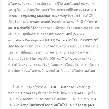
นวัตกรรมที่จะช่วยยกระดับคุณภาพชีวิต ตอบโจทย์ด้านสุขภาพ
เศรษฐกิจ และสังคมในประเทศไทย นอกจากนี้กิจกรรม
SPACE-F
Batch 5: Exploring Mahidol University
ในช่วงเช้า ยังได้รับ
เกียรติจาก
คณะแพทยาศาสตร์ โรงพยาบาลรามาธิบดี
นำโดย
ศ.
นพ. ม.ล.ชาครีย์ กิติยากร
รองคณบดีด้านนวัตกรรมและคู่ความร่วม
มือ และทีมศูนย์พัฒนานวัตกรรมทางการแพทย์ (Medical
Innovations Development (MIND) Center) นำโดย
นายพชรณัชช์
เอกวุฒิ
ผู้จัดการศูนย์พัฒนานวัตกรรมทางการแพทย์ มาให้ความรู้
และแลกเปลี่ยนมุมมองด้านนวัตกรรมทางการแพทย์ และการ
ทำงานวิจัยงานวิจัยทางคลินิก (Clinical Trial) ของคณะแพทยา
ศาสตร์ โรงพยาบาลรามาธิบดี โดยเฉพาะในมุมที่สามารถเพื่อการ
ช่วยขับเคลื่อนนวัตกรรมด้าน Medical foods ให้กับประเทศไทย
ในช่วงบ่ายของกิจกรรม
SPACE-F Batch 5: Exploring
Mahidol University
ทีมสตาร์ทอัพในโครงการ SPACE-F รุ่นที่ 5
และบริษัทเอกชนพันธมิตรเดินทางไปเยี่ยมชมและเรียนรู้บทบาท
และหน้าที่
สถาบันบริหารจัดการเทคโนโลยีและนวัตกรรม (
iNT)