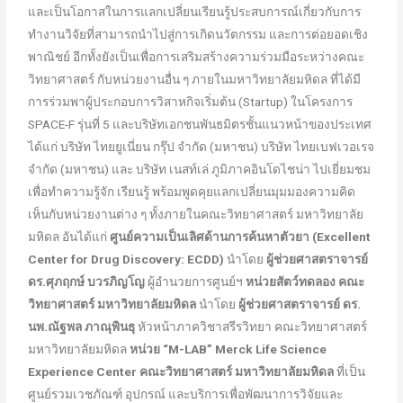
และเป็นโอกาสในการแลกเปลี่ยนเรียนรู้ประสบการณ์เกี่ยวกับการ
ทำงานวิจัยที่สามารถนำไปสู่การเกิดนวัตกรรม และการต่อยอดเชิง
พาณิชย์ อีกทั้งยังเป็นเพื่อการเสริมสร้างความร่วมมือระหว่างคณะ
วิทยาศาสตร์ กับหน่วยงานอื่น ๆ ภายในมหาวิทยาลัยมหิดล ที่ได้มี
การร่วมพาผู้ประกอบการวิสาหกิจเริ่มต้น (Startup) ในโครงการ
SPACE-F รุ่นที่ 5 และบริษัทเอกชนพันธมิตรชั้นแนวหน้าของประเทศ
ได้แก่ บริษัท ไทยยูเนี่ยน กรุ๊ป จำกัด (มหาชน) บริษัท ไทยเบฟเวอเรจ
จำกัด (มหาชน) และ บริษัท เนสท์เล่ ภูมิภาคอินโดไชน่า ไปเยี่ยมชม
เพื่อทำความรู้จัก เรียนรู้ พร้อมพูดคุยแลกเปลี่ยนมุมมองความคิด
เห็นกับหน่วยงานต่าง ๆ ทั้งภายในคณะวิทยาศาสตร์ มหาวิทยาลัย
มหิดล อันได้แก่
ศูนย์ความเป็นเลิศด้านการค้นหาตัวยา
(Excellent
Center for Drug Discovery: ECDD)
นำโดย
ผู้ช่วยศาสตราจารย์
ดร.ศุภฤกษ์ บวรภิญโญ
ผู้อำนวยการศูนย์ฯ
หน่วยสัตว์ทดลอง คณะ
วิทยาศาสตร์ มหาวิทยาลัยมหิดล
นำโดย
ผู้ช่วยศาสตราจารย์ ดร.
นพ.ณัฐพล ภาณุพินธุ
หัวหน้าภาควิชาสรีรวิทยา คณะวิทยาศาสตร์
มหาวิทยาลัยมหิดล
หน่วย “
M-LAB” Merck Life Science
Experience Center คณะวิทยาศาสตร์ มหาวิทยาลัยมหิดล
ที่เป็น
ศูนย์รวมเวชภัณฑ์ อุปกรณ์ และบริการเพื่อพัฒนาการวิจัยและ