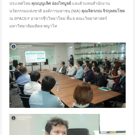
ประเทศไทย
คุณบุญเลิศ อ่องไพบูลย์
และตัวแทนสำนักงาน
นวัตกรรมแห่งชาติ องค์การมหาชน (NIA)
คุณจิตรภณ จิรกุลสมโชค
ณ SPACE-F อาคารชีววิทยาใหม่ ชั้น 6 คณะวิทยาศาสตร์
มหาวิทยาลัยมหิดล พญาไท