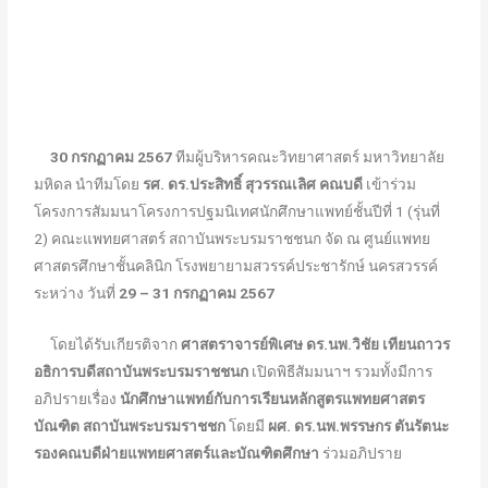
30 กรกฏาคม 2567
ทีมผู้บริหารคณะวิทยาศาสตร์ มหาวิทยาลัย
มหิดล
นำทีมโดย
รศ. ดร.ประสิทธิ์ สุวรรณเลิศ คณบดี
เข้าร่วม
โครงการสัมมนาโครงการปฐมนิเทศนักศึกษาแพทย์ชั้นปีที่ 1 (รุ่นที่
2) คณะแพทยศาสตร์ สถาบันพระบรมราชชนก จัด ณ ศูนย์แพทย
ศาสตรศึกษาชั้นคลินิก โรงพยายามสวรรค์ประชารักษ์ นครสวรรค์
ระหว่าง วันที่
29 – 31 กรกฏาคม 2567
โดยได้รับเกียรติจาก
ศาสตราจารย์พิเศษ ดร.นพ.วิชัย เทียนถาวร
อธิการบดีสถาบันพระบรมราชชนก
เปิดพิธีสัมมนาฯ
รวมทั้งมีการ
อภิปรายเรื่อง
นักศึกษาแพทย์กับการเรียนหลักสูตรแพทยศาสตร
บัณฑิต สถาบันพระบรมราชชก
โดยมี
ผศ. ดร.นพ.พรรษกร ตันรัตนะ
รองคณบดีฝ่ายแพทยศาสตร์และบัณฑิตศึกษา
ร่วมอภิปราย