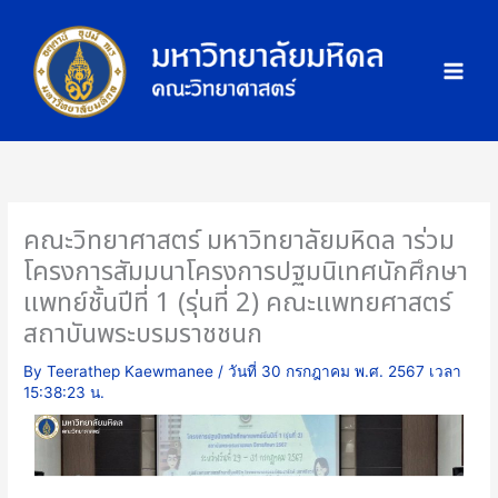
Skip
ภ
to
า
content
พ
กิ
จ
ก
ร
ร
คณะวิทยาศาสตร์ มหาวิทยาลัยมหิดล าร่วม
ม
โครงการสัมมนาโครงการปฐมนิเทศนักศึกษา
แพทย์ชั้นปีที่ 1 (รุ่นที่ 2) คณะแพทยศาสตร์
สถาบันพระบรมราชชนก
By
Teerathep Kaewmanee
/
วันที่ 30 กรกฎาคม พ.ศ. 2567 เวลา
15:38:23 น.