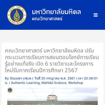
Skip
ภ
to
า
content
พ
กิ
จ
ก
ร
ร
คณะวิทยาศาสตร์ มหาวิทยาลัยมหิดล ปรับ
ม
กระบวนการเรียนการสอนตอบโจทย์การเรียน
รู้อย่างแท้จริง เปิด 6 รายวิชาและโครงการ
ใหม่รับภาคเรียนปีการศึกษา 2567
By
ปัณณพร แซ่แพ
/
วันที่ 25 กรกฎาคม พ.ศ. 2567 เวลา 20:36:01
น.
/
Authentic Learning
,
Mahidol Science
,
Workshop