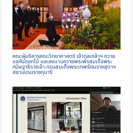
คณะผู้บริหารคณะวิทยาศาสตร์ เข้าทูลเกล้าฯ ถวาย
แจกันดอกไม้ และลงนามถวายพระพรสมเด็จพระ
กนิษฐาธิราชเจ้า กรมสมเด็จพระเทพรัตนราชสุดาฯ
สยามบรมราชกุมารี