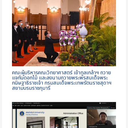
คณะผู้บริหารคณะวิทยาศาสตร์ เข้าทูลเกล้าฯ ถวาย
แจกันดอกไม้ และลงนามถวายพระพรสมเด็จพระ
กนิษฐาธิราชเจ้า กรมสมเด็จพระเทพรัตนราชสุดาฯ
สยามบรมราชกุมารี