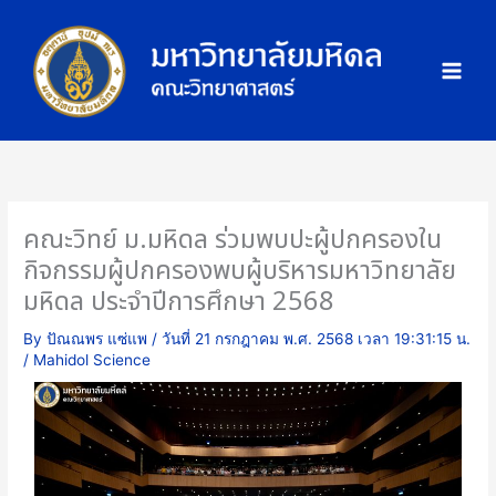
Skip
ภ
to
า
content
พ
กิ
จ
ก
ร
ร
คณะวิทย์ ม.มหิดล ร่วมพบปะผู้ปกครองใน
ม
กิจกรรมผู้ปกครองพบผู้บริหารมหาวิทยาลัย
มหิดล ประจำปีการศึกษา 2568
By
ปัณณพร แซ่แพ
/
วันที่ 21 กรกฎาคม พ.ศ. 2568 เวลา 19:31:15 น.
/
Mahidol Science