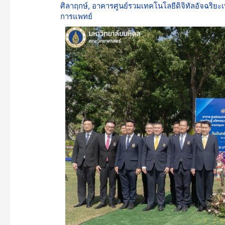
ศิลาฤกษ์
,
อาคารศูนย์รวมเทคโนโลยีดิจิทัลอัจฉริยะเพ
การแพทย์