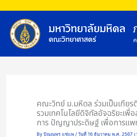
Skip
to
content
ค
คณะวิทย์ ม.มหิดล ร่วมเป็นเกียร
รวมเทคโนโลยีดิจิทัลอัจฉริยะเพื่
การ ปัญญาประดิษฐ์ เพื่อการแพ
By
ปัณณพร แซ่แพ
/
วันที่ 16 ธันวาคม พ.ศ. 2567 