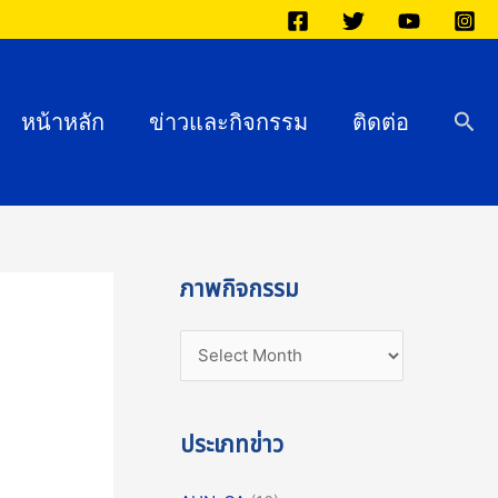
ภ
า
พ
กิ
Sea
หน้าหลัก
ข่าวและกิจกรรม
ติดต่อ
จ
ก
ร
ร
ม
ภาพกิจกรรม
ประเภทข่าว