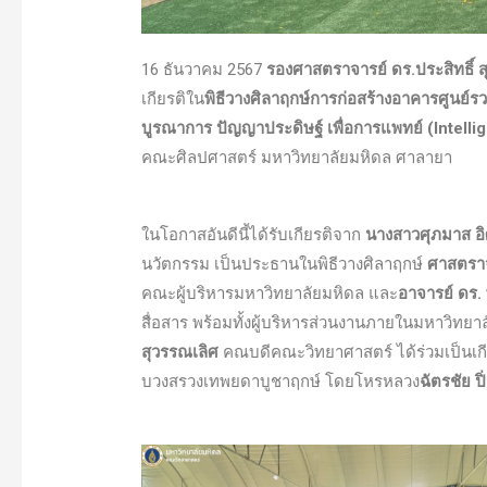
16 ธันวาคม 2567
รองศาสตราจารย์ ดร.ประสิทธิ์ 
เกียรติใน
พิธีวางศิลาฤกษ์การก่อสร้างอาคารศูนย์รว
บูรณาการ ปัญญาประดิษฐ์ เพื่อการแพทย์ (
Intelli
คณะศิลปศาสตร์ มหาวิทยาลัยมหิดล ศาลายา
ในโอกาสอันดีนี้ได้รับเกียรติจาก
นางสาวศุภมาส อิ
นวัตกรรม เป็นประธานในพิธีวางศิลาฤกษ์
ศาสตราจ
คณะผู้บริหารมหาวิทยาลัยมหิดล และ
อาจารย์ ดร. 
สื่อสาร พร้อมทั้งผู้บริหารส่วนงานภายในมหาวิท
สุวรรณเลิศ
คณบดีคณะวิทยาศาสตร์ ได้ร่วมเป็นเกียร
บวงสรวงเทพยดาบูชาฤกษ์ โดยโหรหลวง
ฉัตรชัย ปิ