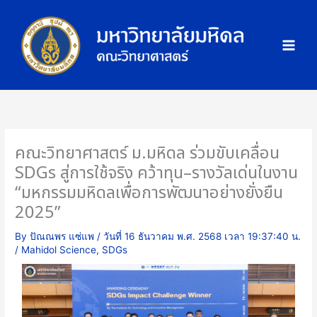
Skip
ภ
to
า
content
พ
กิ
จ
ก
ร
ร
คณะวิทยาศาสตร์ ม.มหิดล ร่วมขับเคลื่อน
ม
SDGs สู่การใช้จริง คว้าทุน–รางวัลเด่นในงาน
“มหกรรมมหิดลเพื่อการพัฒนาอย่างยั่งยืน
2025”
By
ปัณณพร แซ่แพ
/
วันที่ 16 ธันวาคม พ.ศ. 2568 เวลา 19:37:40 น.
/
Mahidol Science
,
SDGs