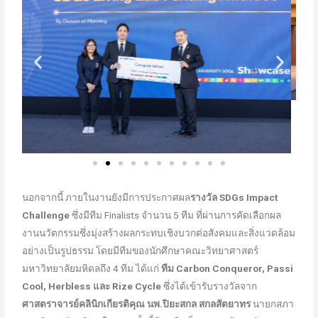
นอกจากนี้ ภายในงานยังมีการประกาศผล
รางวัล
SDGs Impact
Challenge
ซึ่งมีทีม Finalists จำนวน 5 ทีม ที่ผ่านการคัดเลือกผล
งานนวัตกรรมซึ่งมุ่งสร้างผลกระทบเชิงบวกต่อสังคมและสิ่งแวดล้อม
อย่างเป็นรูปธรรม โดยมีทีมของนักศึกษาคณะวิทยาศาสตร์
มหาวิทยาลัยมหิดลถึง 4 ทีม ได้แก่
ทีม
Carbon Conqueror, Passi
Cool, Herbless และ Rize Cycle
ซึ่งได้เข้ารับรางวัลจาก
ศาสตราจารย์คลินิกเกียรติคุณ นพ.ปิยะสกล สกลสัตยาทร
นายกสภา