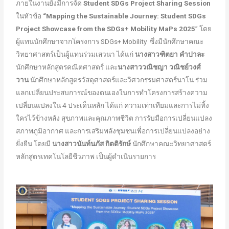
ภายในงานยังมีการจัด
Student SDGs Project Sharing Session
ในหัวข้อ
“
Mapping the Sustainable Journey: Student SDGs
Project Showcase from the SDGs+ Mobility MaPs 2025
” โดย
ผู้แทนนักศึกษาจากโครงการ SDGs+ Mobility ซึ่งมีนักศึกษาคณะ
วิทยาศาสตร์เป็นผู้แทนร่วมเสวนา ได้แก่
นางสาวฑิตยา คำปาละ
นักศึกษาหลักสูตรคณิตศาสตร์ และ
นางสาววณิชญา วณิชย์วงศ์
วาน
นักศึกษาหลักสูตรวัสดุศาสตร์และวิศวกรรมศาสตร์นาโน ร่วม
แลกเปลี่ยนประสบการณ์ของตนเองในการทำโครงการสร้างความ
เปลี่ยนแปลงใน 4 ประเด็นหลัก ได้แก่ ความเท่าเทียมและการไม่ทิ้ง
ใครไว้ข้างหลัง สุขภาพและคุณภาพชีวิต การรับมือการเปลี่ยนแปลง
สภาพภูมิอากาศ และการเสริมพลังชุมชนเพื่อการเปลี่ยนแปลงอย่าง
ยั่งยืน โดยมี
นางสาวนันท์นภัส กิตติรักษ์
นักศึกษาคณะวิทยาศาสตร์
หลักสูตรเทคโนโลยีชีวภาพ เป็นผู้ดำเนินรายการ