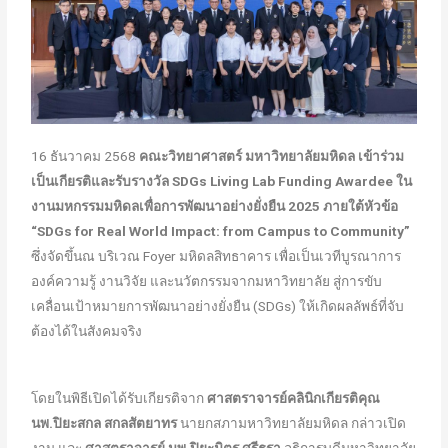
16 ธันวาคม 2568
คณะวิทยาศาสตร์ มหาวิทยาลัยมหิดล เข้าร่วม
เป็นเกียรติและรับรางวัล
SDGs Living Lab Funding Awardee ใน
งานมหกรรมมหิดลเพื่อการพัฒนาอย่างยั่งยืน 2025 ภายใต้หัวข้อ
“SDGs for Real World Impact: from Campus to Community”
ซึ่งจัดขึ้นณ บริเวณ Foyer มหิดลสิทธาคาร เพื่อเป็นเวทีบูรณาการ
องค์ความรู้ งานวิจัย และนวัตกรรมจากมหาวิทยาลัย สู่การขับ
เคลื่อนเป้าหมายการพัฒนาอย่างยั่งยืน (SDGs) ให้เกิดผลลัพธ์ที่จับ
ต้องได้ในสังคมจริง
โดยในพิธีเปิดได้รับเกียรติจาก
ศาสตราจารย์คลินิกเกียรติคุณ
นพ.ปิยะสกล สกลสัตยาทร
นายกสภามหาวิทยาลัยมหิดล กล่าวเปิด
งาน และ
ศาสตราจารย์ นพ.ปิยะมิตร ศรีธรา
อธิการบดีมหาวิทยาลัย