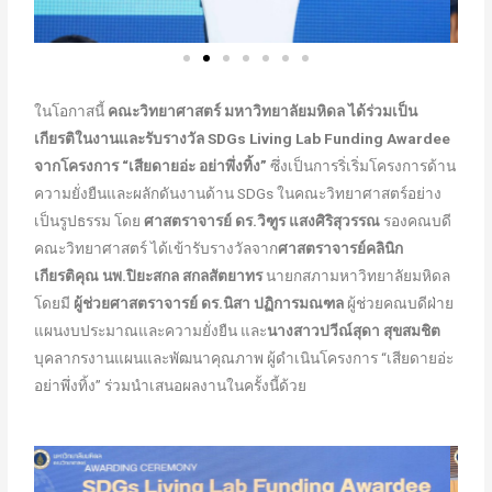
ในโอกาสนี้
คณะวิทยาศาสตร์ มหาวิทยาลัยมหิดล ได้ร่วมเป็น
เกียรติในงานและรับรางวัล
SDGs Living Lab Funding Awardee
จากโครงการ “เสียดายอ่ะ อย่าพึ่งทิ้ง”
ซึ่งเป็นการริ่เริ่มโครงการด้าน
ความยั่งยืนและผลักดันงานด้าน SDGs ในคณะวิทยาศาสตร์อย่าง
เป็นรูปธรรม โดย
ศาสตราจารย์ ดร.วิฑูร แสงศิริสุวรรณ
รองคณบดี
คณะวิทยาศาสตร์ ได้เข้ารับรางวัลจาก
ศาสตราจารย์คลินิก
เกียรติคุณ นพ.ปิยะสกล สกลสัตยาทร
นายกสภามหาวิทยาลัยมหิดล
โดยมี
ผู้ช่วยศาสตราจารย์ ดร.นิสา ปฏิการมณฑล
ผู้ช่วยคณบดีฝ่าย
แผนงบประมาณและความยั่งยืน และ
นางสาวปวีณ์สุดา สุขสมชิต
บุคลากรงานแผนและพัฒนาคุณภาพ ผู้ดำเนินโครงการ “เสียดายอ่ะ
อย่าพึ่งทิ้ง” ร่วมนำเสนอผลงานในครั้งนี้ด้วย