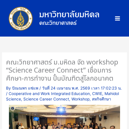
Skip
ภ
to
า
content
พ
กิ
จ
ก
ร
ร
คณะวิทยาศาสตร์ ม.มหิดล จัด workshop
ม
“Science Career Connect” เชื่อมการ
ศึกษา-การทำงาน ปั้นบัณฑิตสู่โลกอนาคต
By
ปัณณพร แซ่แพ
/
วันที่ 24 เมษายน พ.ศ. 2569 เวลา 17:02:23 น.
/
Cooperative and Work Integrated Education
,
CWIE
,
Mahidol
Science
,
Science Career Connect
,
Workshop
,
สหกิจศึกษา