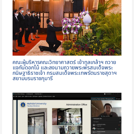
คณะผู้บริหารคณะวิทยาศาสตร์ เข้าทูลเกล้าฯ ถวาย
แจกันดอกไม้ และลงนามถวายพระพรสมเด็จพระ
กนิษฐาธิราชเจ้า กรมสมเด็จพระเทพรัตนราชสุดาฯ
สยามบรมราชกุมารี