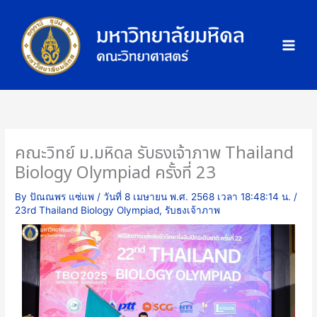
Skip
ภ
to
า
content
พ
กิ
จ
ก
ร
ร
คณะวิทย์ ม.มหิดล รับธงเจ้าภาพ Thailand
ม
Biology Olympiad ครั้งที่ 23
By
ปัณณพร แซ่แพ
/
วันที่ 8 เมษายน พ.ศ. 2568 เวลา 18:48:14 น.
/
23rd Thailand Biology Olympiad
,
รับธงเจ้าภาพ