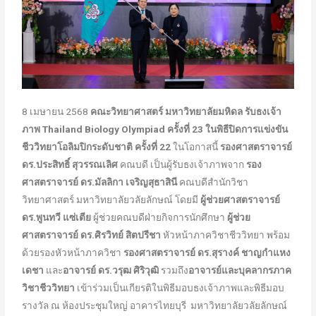
8 เมษายน 2568
คณะวิทยาศาสตร์ มหาวิทยาลัยมหิดล รับธงเจ้า
ภาพ
Thailand Biology Olympiad ครั้งที่ 23 ในพิธีปิดการแข่งขัน
ชีววิทยาโอลิมปิกระดับชาติ ครั้งที่ 22
ในโอกาสนี้
รองศาสตราจารย์
ดร.ประสิทธิ์ สุวรรณเลิศ
คณบดี เป็นผู้รับธงเจ้าภาพจาก
รอง
ศาสตราจารย์ ดร.มัลลิกา เจริญสุธาสินี
คณบดีสำนักวิชา
วิทยาศาสตร์ มหาวิทยาลัยวลัยลักษณ์ โดยมี
ผู้ช่วยศาสตราจารย์
ดร.พูนทวี แซ่เตีย
ผู้ช่วยคณบดีฝ่ายกิจการนักศึกษา
ผู้ช่วย
ศาสตราจารย์ ดร.ศิรวิทย์ สิตปรีชา
หัวหน้าภาควิชาชีววิทยา พร้อม
ด้วยรองหัวหน้าภาควิชา
รองศาสตราจารย์ ดร.สุรางค์ ชาญกำแหง
เดชา
และ
อาจารย์ ดร.วรุฒ ศิริวุฒิ
รวมถึง
อาจารย์และบุคลากรภาค
วิชาชีววิทยา
เข้าร่วมเป็นเกียรติในพิธีมอบธงเจ้าภาพและพิธีมอบ
รางวัล ณ ห้องประชุมใหญ่ อาคารไทยบุรี มหาวิทยาลัยวลัยลักษณ์