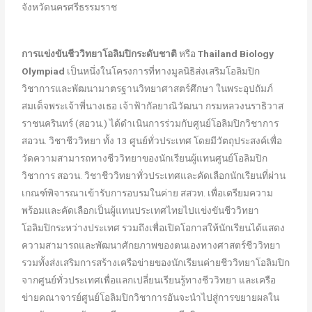
จังหวัดนครศรีธรรมราช
การแข่งขันชีววิทยาโอลิมปิกระดับชาติ
หรือ
Thailand Biology
Olympiad
เป็นหนึ่งในโครงการที่ทางมูลนิธิส่งเสริมโอลิมปิก
วิชาการและพัฒนามาตรฐานวิทยาศาสตร์ศึกษา ในพระอุปถัมภ์
สมเด็จพระเจ้าพี่นางเธอ เจ้าฟ้ากัลยาณิวัฒนา กรมหลวงนราธิวาส
ราชนครินทร์ (สอวน.) ได้ดำเนินการร่วมกับศูนย์โอลิมปิกวิชาการ
สอวน. วิชาชีววิทยา ทั้ง 13 ศูนย์ทั่วประเทศ โดยมีวัตถุประสงค์เพื่อ
วัดความสามารถทางชีววิทยาของนักเรียนผู้แทนศูนย์โอลิมปิก
วิชาการ สอวน. วิชาชีววิทยาทั่วประเทศและคัดเลือกนักเรียนที่ผ่าน
เกณฑ์พิจารณาเข้ารับการอบรมในค่าย สสวท. เพื่อเตรียมความ
พร้อมและคัดเลือกเป็นผู้แทนประเทศไทยไปแข่งขันชีววิทยา
โอลิมปิกระหว่างประเทศ รวมถึงเพื่อเปิดโอกาสให้นักเรียนได้แสดง
ความสามารถและพัฒนาศักยภาพของตนเองทางศาสตร์ชีววิทยา
รวมทั้งส่งเสริมการสร้างเครือข่ายของนักเรียนค่ายชีววิทยาโอลิมปิก
จากศูนย์ทั่วประเทศเพื่อแลกเปลี่ยนเรียนรู้ทางชีววิทยา และเครือ
ข่ายคณาจารย์ศูนย์โอลิมปิกวิชาการอันจะนำไปสู่การขยายผลใน