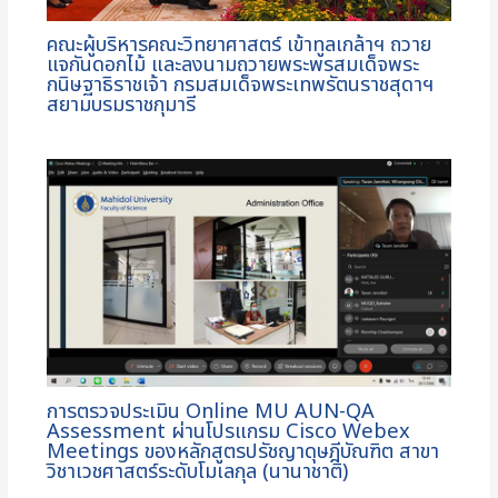
คณะผู้บริหารคณะวิทยาศาสตร์ เข้าทูลเกล้าฯ ถวาย
แจกันดอกไม้ และลงนามถวายพระพรสมเด็จพระ
กนิษฐาธิราชเจ้า กรมสมเด็จพระเทพรัตนราชสุดาฯ
สยามบรมราชกุมารี
การตรวจประเมิน Online MU AUN-QA
Assessment ผ่านโปรแกรม Cisco Webex
Meetings ของหลักสูตรปรัชญาดุษฎีบัณฑิต สาขา
วิชาเวชศาสตร์ระดับโมเลกุล (นานาชาติ)