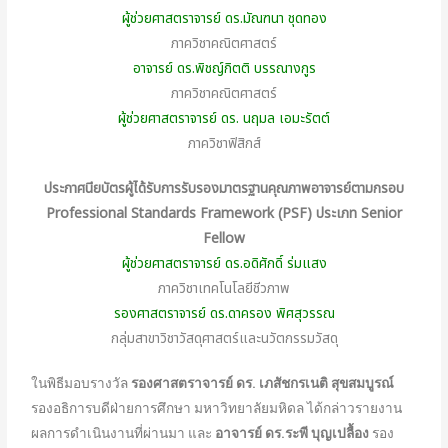
ผู้ช่วยศาสตราจารย์ ดร.มัณฑนา ชุดทอง
ภาควิชาคณิตศาสตร์
อาจารย์ ดร.พิชญ์กิตติ บรรณางกูร
ภาควิชาคณิตศาสตร์
ผู้ช่วยศาสตราจารย์ ดร. นฤมล เอมะรัตต์
ภาควิชาฟิสิกส์
ประกาศนียบัตรผู้ได้รับการรับรองมาตรฐานคุณภาพอาจารย์ตามกรอบ
Professional Standards Framework (PSF) ประเภท Senior
Fellow
ผู้ช่วยศาสตราจารย์ ดร.อดิศักดิ์ ร่มแสง
ภาควิชาเทคโนโลยีชีวภาพ
รองศาสตราจารย์ ดร.ดาครอง พิศสุวรรณ
กลุ่มสาขาวิชาวัสดุศาสตร์และนวัตกรรมวัสดุ
ในพิธีมอบรางวัล
รองศาสตราจารย์ ดร. เภสัชกรเนติ สุขสมบูรณ์
รองอธิการบดีฝ่ายการศึกษา มหาวิทยาลัยมหิดล ได้กล่าวรายงาน
ผลการดำเนินงานที่ผ่านมา และ
อาจารย์ ดร.ระพี บุญเปลื้อง
รอง