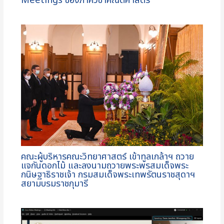
Meetings ของภาควิชาคณิตศาสตร์
คณะผู้บริหารคณะวิทยาศาสตร์ เข้าทูลเกล้าฯ ถวาย
แจกันดอกไม้ และลงนามถวายพระพรสมเด็จพระ
กนิษฐาธิราชเจ้า กรมสมเด็จพระเทพรัตนราชสุดาฯ
สยามบรมราชกุมารี