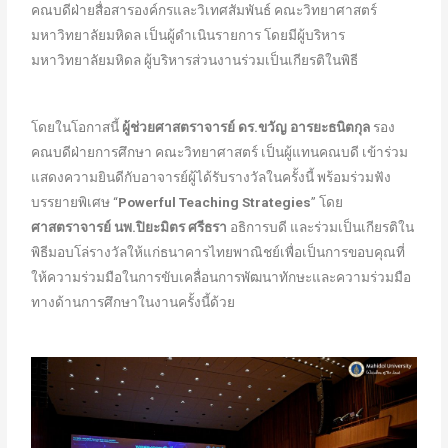
คณบดีฝ่ายสื่อสารองค์กรและวิเทศสัมพันธ์ คณะวิทยาศาสตร์
มหาวิทยาลัยมหิดล เป็นผู้ดำเนินรายการ โดยมีผู้บริหาร
มหาวิทยาลัยมหิดล ผู้บริหารส่วนงานร่วมเป็นเกียรติในพิธี
โดยในโอกาสนี้
ผู้ช่วยศาสตราจารย์ ดร.ขวัญ อารยะธนิตกุล
รอง
คณบดีฝ่ายการศึกษา คณะวิทยาศาสตร์ เป็นผู้แทนคณบดี เข้าร่วม
แสดงความยินดีกับอาจารย์ผู้ได้รับรางวัลในครั้งนี้ พร้อมร่วมฟัง
บรรยายพิเศษ “
Powerful Teaching Strategies
” โดย
ศาสตราจารย์ นพ.ปิยะมิตร ศรีธรา
อธิการบดี และร่วมเป็นเกียรติใน
พิธีมอบโล่รางวัลให้แก่ธนาคารไทยพาณิชย์เพื่อเป็นการขอบคุณที่
ให้ความร่วมมือในการขับเคลื่อนการพัฒนาทักษะและความร่วมมือ
ทางด้านการศึกษาในงานครั้งนี้ด้วย