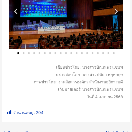
เขียนข่าวโดย : นางสาวปัณณพร แซ่แพ
ตรวจสอบโดย : นางสาวปนิดา พยุหกฤษ
ภาพข่าวโดย : งานสื่อสารองค์กร สำนักงานอธิการบดี
เว็บมาสเตอร์: นางสาวปัณณพร แซ่แพ
วันที่ 4 เมษายน 2568
จำนวนคนดู:
204