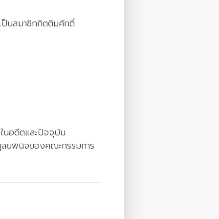
็นสมาชิกกิตติมศักดิ์
 ในอดีตและปัจจุบัน
่ในดุลยพินิจของคณะกรรมการ