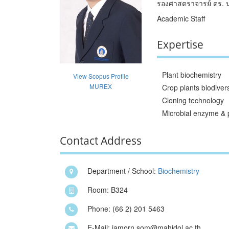
รองศาสตราจารย์ ดร. 
Academic Staff
Expertise
Plant biochemistry
View Scopus Profile
MUREX
Crop plants biodivers
Cloning technology
Microbial enzyme & 
Contact Address
Department / School:
Biochemistry
Room: B324
Phone: (66 2) 201 5463
E-Mail: jamorn.som@mahidol.ac.th