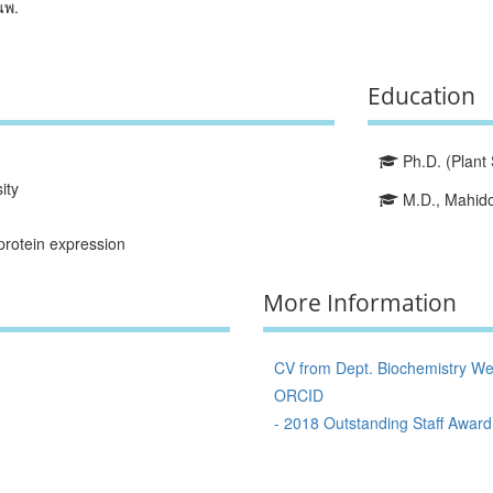
นพ.
Education
Ph.D. (Plant 
ity
M.D., Mahidol
protein expression
More Information
CV from Dept. Biochemistry We
ORCID
- 2018 Outstanding Staff Award 